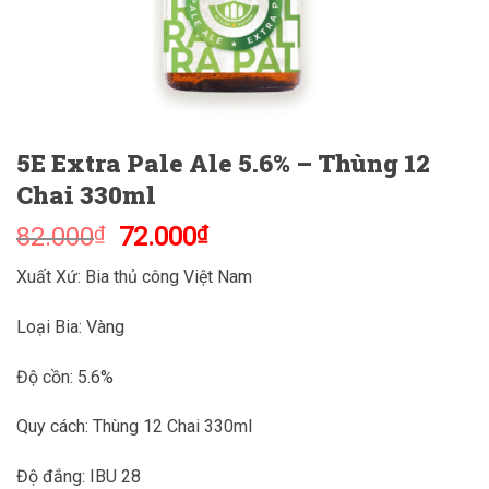
5E Extra Pale Ale 5.6% – Thùng 12
Chai 330ml
Giá
Giá
82.000
₫
72.000
₫
gốc
hiện
Xuất Xứ: Bia thủ công Việt Nam
là:
tại
82.000₫.
là:
Loại Bia: Vàng
72.000₫.
Độ cồn: 5.6%
Quy cách: Thùng 12 Chai 330ml
Độ đắng: IBU 28