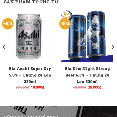
SẢN PHẨM TƯƠNG TỰ
-40%
-30%
Bia Asahi Super Dry
Bia Đêm Night Strong
5.0% – Thùng 24 Lon
Beer 6.3% – Thùng 24
330ml
Lon 330ml
Giá
Giá
Giá
Giá
30.000
₫
18.000
₫
40.000
₫
28.000
₫
gốc
hiện
gốc
hiện
là:
tại
là:
tại
30.000₫.
là:
40.000₫.
là:
18.000₫.
28.000₫.