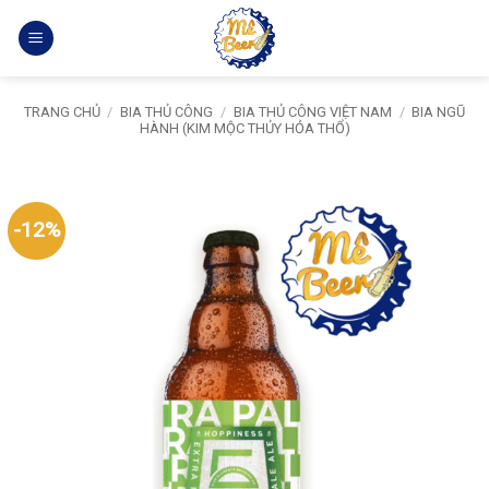
Bỏ
qua
nội
dung
TRANG CHỦ
/
BIA THỦ CÔNG
/
BIA THỦ CÔNG VIỆT NAM
/
BIA NGŨ
HÀNH (KIM MỘC THỦY HỎA THỔ)
-12%