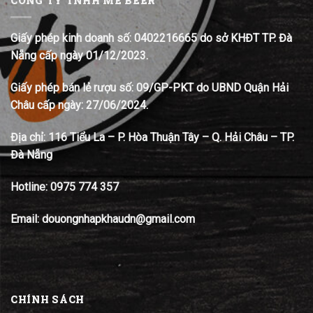
CÔNG TY TNHH MÊ BEER
Giấy phép kinh doanh số: 0402216665 do sở KHĐT TP. Đà
Nẵng cấp ngày 01/12/2023.
Giấy phép bán lẻ rượu số: 09/GP-PKT do UBND Quận Hải
Châu cấp ngày: 27/06/2024.
Địa chỉ:
116 Tiểu La – P. Hòa Thuận Tây – Q. Hải Châu – TP.
Đà Nẵng
Hotline:
0975 774 357
Email: douongnhapkhaudn@gmail.com
CHÍNH SÁCH