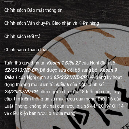
Chính sách Bảo mật thông tin
Chính sách Vận chuyển, Giao nhận và Kiểm hàng
Chính sách Đổi trả
Chính sách Thanh toán
Tuân thủ quy định tại
Khoản 1 Điều 27
của Nghị định số
52/2013/NĐ-CP
(Đã được sửa đổi bổ sung bởi
Khoản 9
Điều 1
của Nghị định số
85/2021/NĐ-CP
) về đăng ký hoạt
động thương mại điện tử;
Điều 6
của Nghị định số
24/2020/NĐ-CP
cấm người chưa đủ 18 tuổi tiếp cận, truy
cập, tìm kiếm thông tin và mua rượu qua mạng; Điều 16 của
Luật Phòng, chống tác hại của rượu, bia số 44/ 2019/ QH14
về điều kiện bán rượu, bia qua mạng.