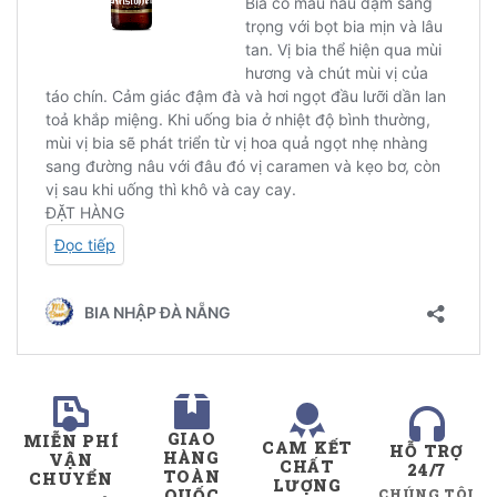
GIAO
MIỄN PHÍ
CAM KẾT
HỖ TRỢ
HÀNG
VẬN
CHẤT
24/7
TOÀN
CHUYỂN
LƯỢNG
QUỐC
CHÚNG TÔI