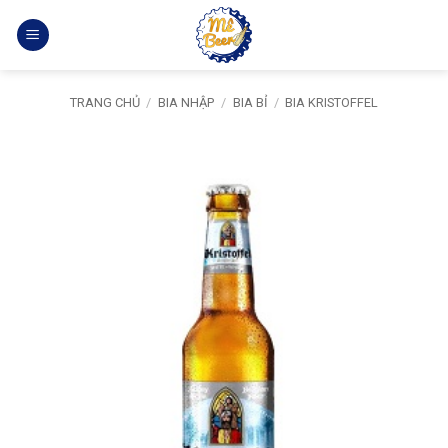
Bỏ
qua
nội
dung
TRANG CHỦ
/
BIA NHẬP
/
BIA BỈ
/
BIA KRISTOFFEL