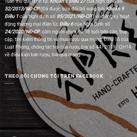
Tuân thủ quy định tại
Khoản 1 Điều 27
của Nghị định số
52/2013/NĐ-CP
(Đã được sửa đổi bổ sung bởi
Khoản 9
Điều 1
của Nghị định số
85/2021/NĐ-CP
) về đăng ký hoạt
động thương mại điện tử;
Điều 6
của Nghị định số
24/2020/NĐ-CP
cấm người chưa đủ 18 tuổi tiếp cận, truy
cập, tìm kiếm thông tin và mua rượu qua mạng; Điều 16 của
Luật Phòng, chống tác hại của rượu, bia số 44/ 2019/ QH14
về điều kiện bán rượu, bia qua mạng.
THEO DÕI CHÚNG TÔI TRÊN FACEBOOK