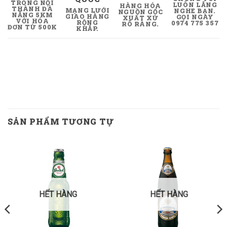
TRONG NỘI
LUÔN LẮNG
HÀNG HÓA
THÀNH ĐÀ
MẠNG LƯỚI
NGHE BẠN.
NGUỒN GỐC
NẴNG 5KM
GIAO HÀNG
GỌI NGAY
XUẤT XỨ
VỚI HÓA
RỘNG
0974 775 357
RÕ RÀNG.
ĐƠN TỪ 500K
KHẮP.
SẢN PHẨM TƯƠNG TỰ
HẾT HÀNG
HẾT HÀNG