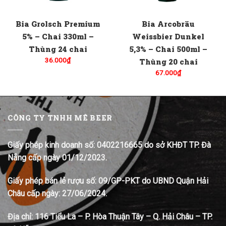
Bia Grolsch Premium
Bia Arcobräu
5% – Chai 330ml –
Weissbier Dunkel
Thùng 24 chai
5,3% – Chai 500ml –
36.000
₫
Thùng 20 chai
67.000
₫
CÔNG TY TNHH MÊ BEER
Giấy phép kinh doanh số: 0402216665 do sở KHĐT TP. Đà
Nẵng cấp ngày 01/12/2023.
Giấy phép bán lẻ rượu số: 09/GP-PKT do UBND Quận Hải
Châu cấp ngày: 27/06/2024.
Địa chỉ:
116 Tiểu La – P. Hòa Thuận Tây – Q. Hải Châu – TP.