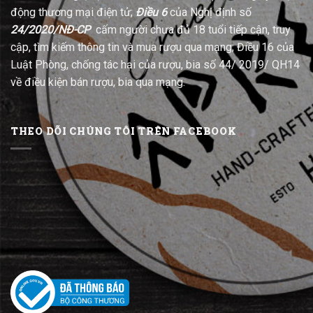
động thương mại điện tử;
Điều 6
của Nghị định số
24/2020/NĐ-CP
cấm người chưa đủ 18 tuổi tiếp cận, truy
cập, tìm kiếm thông tin và mua rượu qua mạng; Điều 16 của
Luật Phòng, chống tác hại của rượu, bia số 44/ 2019/ QH14
về điều kiện bán rượu, bia qua mạng.
THEO DÕI CHÚNG TÔI TRÊN FACEBOOK