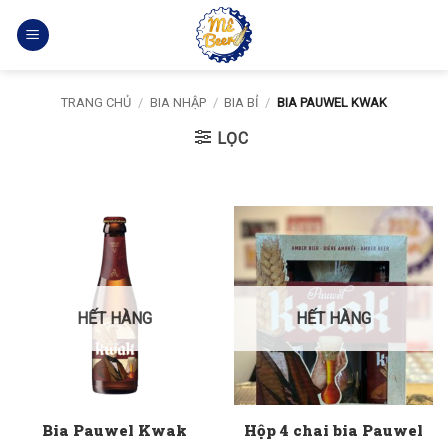
Bỏ
qua
nội
dung
TRANG CHỦ
/
BIA NHẬP
/
BIA BỈ
/
BIA PAUWEL KWAK
LỌC
HẾT HÀNG
HẾT HÀNG
Bia Pauwel Kwak
Hộp 4 chai bia Pauwel