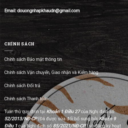
Email: douongnhapkhaudn@gmail.com
CHÍNH SÁCH
Chính sách Bảo mật thông tin
Chính sách Vận chuyển, Giao nhận và Kiểm hàng
Chính sách Đổi trả
Chính sách Thanh toán
Tuân thủ quy định tại
Khoản 1 Điều 27
của Nghị định số
52/2013/NĐ-CP
(Đã được sửa đổi bổ sung bởi
Khoản 9
Điều 1
của Nghị định số
85/2021/NĐ-CP
) về đăng ký hoạt