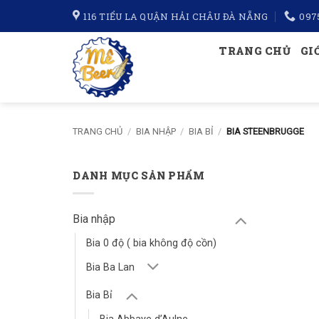
Bỏ
116 TIỂU LA QUẬN HẢI CHÂU ĐÀ NẴNG
097
qua
nội
TRANG CHỦ
GI
dung
TRANG CHỦ
/
BIA NHẬP
/
BIA BỈ
/
BIA STEENBRUGGE
DANH MỤC SẢN PHẨM
Bia nhập
Bia 0 độ ( bia không độ cồn)
Bia Ba Lan
Bia Bỉ