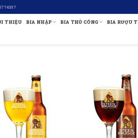
5774357
ỚI THIỆU
BIA NHẬP
BIA THỦ CÔNG
BIA RƯỢU T