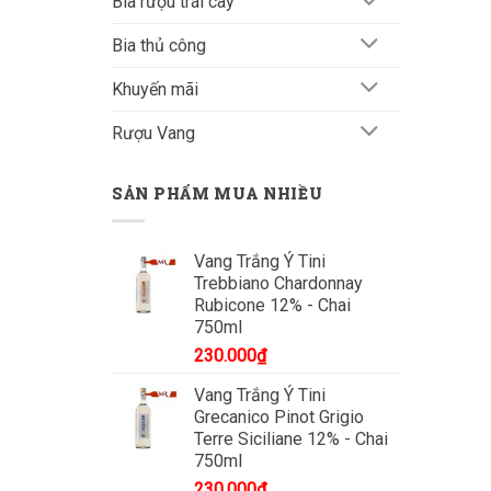
Bia rượu trái cây
Bia thủ công
Khuyến mãi
Rượu Vang
SẢN PHẨM MUA NHIỀU
Vang Trắng Ý Tini
Trebbiano Chardonnay
Rubicone 12% - Chai
750ml
230.000
₫
Vang Trắng Ý Tini
Grecanico Pinot Grigio
Terre Siciliane 12% - Chai
750ml
230.000
₫