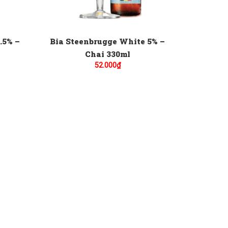
.5% –
Bia Steenbrugge White 5% –
Chai 330ml
52.000
₫