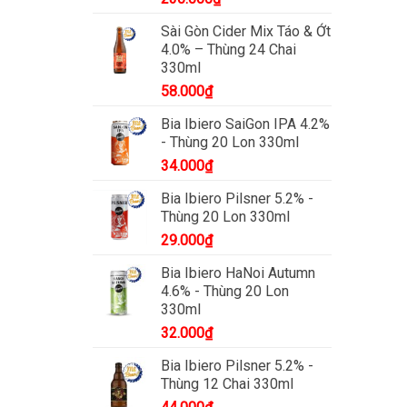
Sài Gòn Cider Mix Táo & Ớt
4.0% – Thùng 24 Chai
330ml
58.000
₫
Bia Ibiero SaiGon IPA 4.2%
- Thùng 20 Lon 330ml
34.000
₫
Bia Ibiero Pilsner 5.2% -
Thùng 20 Lon 330ml
29.000
₫
Bia Ibiero HaNoi Autumn
4.6% - Thùng 20 Lon
330ml
32.000
₫
Bia Ibiero Pilsner 5.2% -
Thùng 12 Chai 330ml