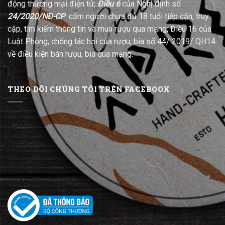
động thương mại điện tử;
Điều 6
của Nghị định số
24/2020/NĐ-CP
cấm người chưa đủ 18 tuổi tiếp cận, truy
cập, tìm kiếm thông tin và mua rượu qua mạng; Điều 16 của
Luật Phòng, chống tác hại của rượu, bia số 44/ 2019/ QH14
về điều kiện bán rượu, bia qua mạng.
THEO DÕI CHÚNG TÔI TRÊN FACEBOOK