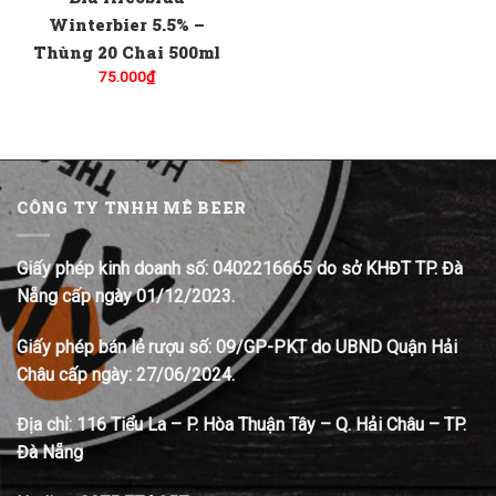
Winterbier 5.5% –
Thùng 20 Chai 500ml
75.000
₫
CÔNG TY TNHH MÊ BEER
Giấy phép kinh doanh số: 0402216665 do sở KHĐT TP. Đà
Nẵng cấp ngày 01/12/2023.
Giấy phép bán lẻ rượu số: 09/GP-PKT do UBND Quận Hải
Châu cấp ngày: 27/06/2024.
Địa chỉ:
116 Tiểu La – P. Hòa Thuận Tây – Q. Hải Châu – TP.
Đà Nẵng