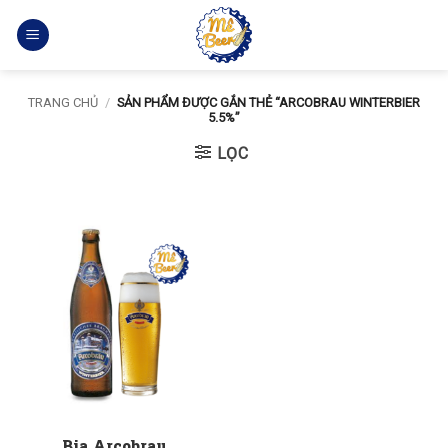
Bỏ
qua
nội
dung
TRANG CHỦ
/
SẢN PHẨM ĐƯỢC GẮN THẺ “ARCOBRAU WINTERBIER
5.5%”
LỌC
Bia Arcobrau