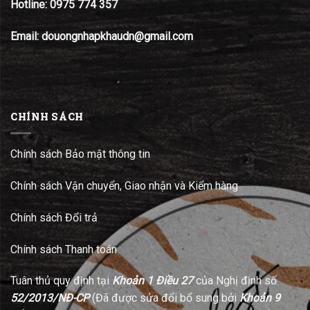
Hotline:
0975 774 357
Email: douongnhapkhaudn@gmail.com
CHÍNH SÁCH
Chính sách Bảo mật thông tin
Chính sách Vận chuyển, Giao nhận và Kiểm hàng
Chính sách Đổi trả
Chính sách Thanh toán
Tuân thủ quy định tại
Khoản 1 Điều 27
của Nghị định số
52/2013/NĐ-CP
(Đã được sửa đổi bổ sung bởi
Khoản 9