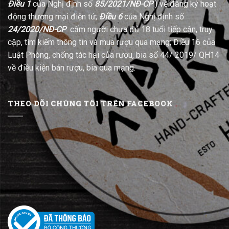
Điều 1
của Nghị định số
85/2021/NĐ-CP
) về đăng ký hoạt
động thương mại điện tử;
Điều 6
của Nghị định số
24/2020/NĐ-CP
cấm người chưa đủ 18 tuổi tiếp cận, truy
cập, tìm kiếm thông tin và mua rượu qua mạng; Điều 16 của
Luật Phòng, chống tác hại của rượu, bia số 44/ 2019/ QH14
về điều kiện bán rượu, bia qua mạng.
THEO DÕI CHÚNG TÔI TRÊN FACEBOOK