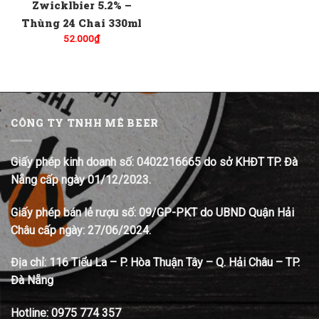
Zwicklbier 5.2% –
Thùng 24 Chai 330ml
52.000
₫
CÔNG TY TNHH MÊ BEER
Giấy phép kinh doanh số: 0402216665 do sở KHĐT TP. Đà
Nẵng cấp ngày 01/12/2023.
Giấy phép bán lẻ rượu số: 09/GP-PKT do UBND Quận Hải
Châu cấp ngày: 27/06/2024.
Địa chỉ:
116 Tiểu La – P. Hòa Thuận Tây – Q. Hải Châu – TP.
Đà Nẵng
Hotline:
0975 774 357