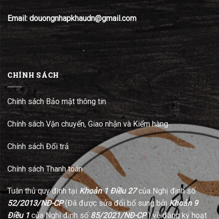
Email: douongnhapkhaudn@gmail.com
CHÍNH SÁCH
Chính sách Bảo mật thông tin
Chính sách Vận chuyển, Giao nhận và Kiểm hàng
Chính sách Đổi trả
Chính sách Thanh toán
Tuân thủ quy định tại
Khoản 1 Điều 27
của Nghị định số
52/2013/NĐ-CP
(Đã được sửa đổi bổ sung bởi
Khoản 9
Điều 1
của Nghị định số
85/2021/NĐ-CP
) về đăng ký hoạt