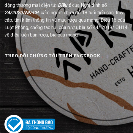
động thương mại điện tử;
Điều 6
của Nghị định số
24/2020/NĐ-CP
cấm người chưa đủ 18 tuổi tiếp cận, truy
cập, tìm kiếm thông tin và mua rượu qua mạng; Điều 16 của
Luật Phòng, chống tác hại của rượu, bia số 44/ 2019/ QH14
về điều kiện bán rượu, bia qua mạng.
THEO DÕI CHÚNG TÔI TRÊN FACEBOOK