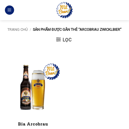
Bỏ
qua
nội
dung
TRANG CHỦ
/
SẢN PHẨM ĐƯỢC GẮN THẺ “ARCOBRAU ZWICKLBIER”
LỌC
Bia Arcobrau