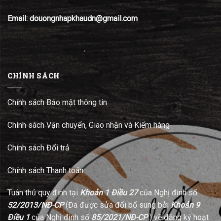
Email: douongnhapkhaudn@gmail.com
CHÍNH SÁCH
Chính sách Bảo mật thông tin
Chính sách Vận chuyển, Giao nhận và Kiểm hàng
Chính sách Đổi trả
Chính sách Thanh toán
Tuân thủ quy định tại
Khoản 1 Điều 27
của Nghị định số
52/2013/NĐ-CP
(Đã được sửa đổi bổ sung bởi
Khoản 9
Điều 1
của Nghị định số
85/2021/NĐ-CP
) về đăng ký hoạt