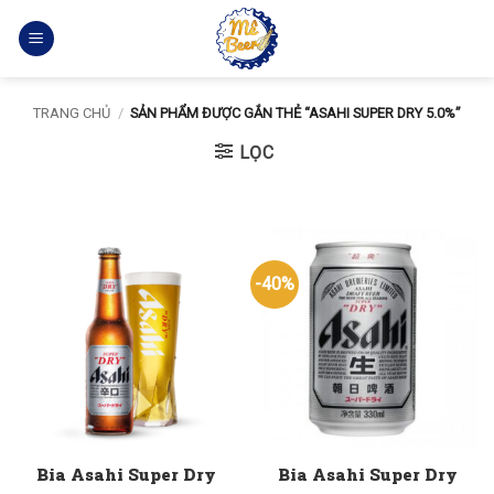
Bỏ
qua
nội
dung
TRANG CHỦ
/
SẢN PHẨM ĐƯỢC GẮN THẺ “ASAHI SUPER DRY 5.0%”
LỌC
-40%
Bia Asahi Super Dry
Bia Asahi Super Dry