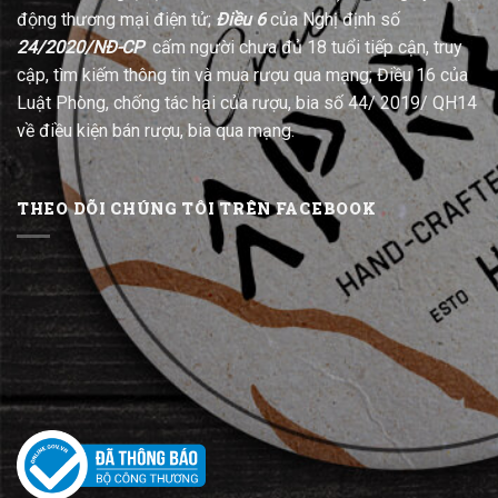
động thương mại điện tử;
Điều 6
của Nghị định số
24/2020/NĐ-CP
cấm người chưa đủ 18 tuổi tiếp cận, truy
cập, tìm kiếm thông tin và mua rượu qua mạng; Điều 16 của
Luật Phòng, chống tác hại của rượu, bia số 44/ 2019/ QH14
về điều kiện bán rượu, bia qua mạng.
THEO DÕI CHÚNG TÔI TRÊN FACEBOOK