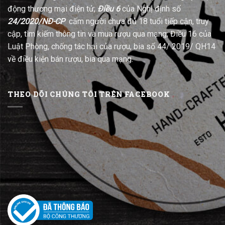
động thương mại điện tử;
Điều 6
của Nghị định số
24/2020/NĐ-CP
cấm người chưa đủ 18 tuổi tiếp cận, truy
cập, tìm kiếm thông tin và mua rượu qua mạng; Điều 16 của
Luật Phòng, chống tác hại của rượu, bia số 44/ 2019/ QH14
về điều kiện bán rượu, bia qua mạng.
THEO DÕI CHÚNG TÔI TRÊN FACEBOOK