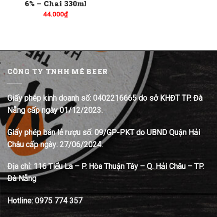
6% – Chai 330ml
44.000
₫
CÔNG TY TNHH MÊ BEER
Giấy phép kinh doanh số: 0402216665 do sở KHĐT TP. Đà
Nẵng cấp ngày 01/12/2023.
Giấy phép bán lẻ rượu số: 09/GP-PKT do UBND Quận Hải
Châu cấp ngày: 27/06/2024.
Địa chỉ:
116 Tiểu La – P. Hòa Thuận Tây – Q. Hải Châu – TP.
Đà Nẵng
Hotline:
0975 774 357