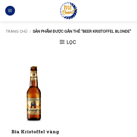
Bỏ
qua
nội
dung
TRANG CHỦ
/
SẢN PHẨM ĐƯỢC GẮN THẺ “BEER KRISTOFFEL BLONDE”
LỌC
Bia Kristoffel vàng