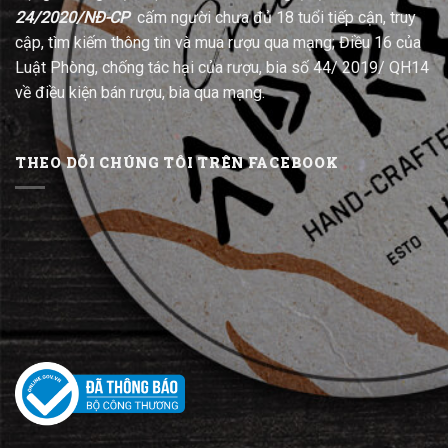
24/2020/NĐ-CP
cấm người chưa đủ 18 tuổi tiếp cận, truy
cập, tìm kiếm thông tin và mua rượu qua mạng; Điều 16 của
Luật Phòng, chống tác hại của rượu, bia số 44/ 2019/ QH14
về điều kiện bán rượu, bia qua mạng.
THEO DÕI CHÚNG TÔI TRÊN FACEBOOK