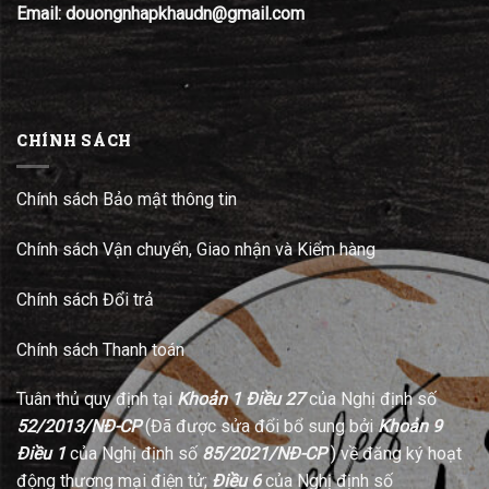
Email: douongnhapkhaudn@gmail.com
CHÍNH SÁCH
Chính sách Bảo mật thông tin
Chính sách Vận chuyển, Giao nhận và Kiểm hàng
Chính sách Đổi trả
Chính sách Thanh toán
Tuân thủ quy định tại
Khoản 1 Điều 27
của Nghị định số
52/2013/NĐ-CP
(Đã được sửa đổi bổ sung bởi
Khoản 9
Điều 1
của Nghị định số
85/2021/NĐ-CP
) về đăng ký hoạt
động thương mại điện tử;
Điều 6
của Nghị định số