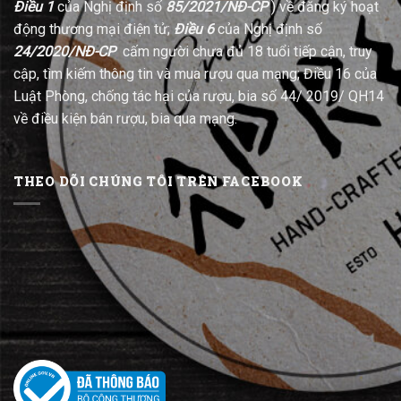
Điều 1
của Nghị định số
85/2021/NĐ-CP
) về đăng ký hoạt
động thương mại điện tử;
Điều 6
của Nghị định số
24/2020/NĐ-CP
cấm người chưa đủ 18 tuổi tiếp cận, truy
cập, tìm kiếm thông tin và mua rượu qua mạng; Điều 16 của
Luật Phòng, chống tác hại của rượu, bia số 44/ 2019/ QH14
về điều kiện bán rượu, bia qua mạng.
THEO DÕI CHÚNG TÔI TRÊN FACEBOOK