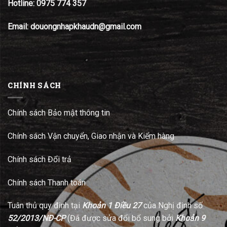
Hotline:
0975 774 357
Email: douongnhapkhaudn@gmail.com
CHÍNH SÁCH
Chính sách Bảo mật thông tin
Chính sách Vận chuyển, Giao nhận và Kiểm hàng
Chính sách Đổi trả
Chính sách Thanh toán
Tuân thủ quy định tại
Khoản 1 Điều 27
của Nghị định số
52/2013/NĐ-CP
(Đã được sửa đổi bổ sung bởi
Khoản 9