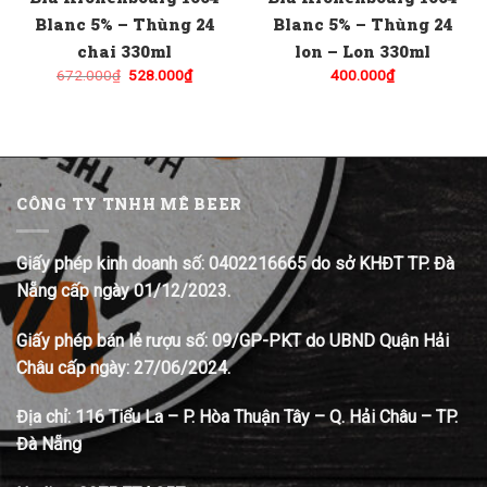
Blanc 5% – Thùng 24
Blanc 5% – Thùng 24
chai 330ml
lon – Lon 330ml
Giá
Giá
672.000
₫
528.000
₫
400.000
₫
gốc
hiện
là:
tại
672.000₫.
là:
528.000₫.
CÔNG TY TNHH MÊ BEER
Giấy phép kinh doanh số: 0402216665 do sở KHĐT TP. Đà
Nẵng cấp ngày 01/12/2023.
Giấy phép bán lẻ rượu số: 09/GP-PKT do UBND Quận Hải
Châu cấp ngày: 27/06/2024.
Địa chỉ:
116 Tiểu La – P. Hòa Thuận Tây – Q. Hải Châu – TP.
Đà Nẵng