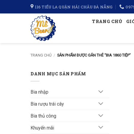
Bỏ
116 TIỂU LA QUẬN HẢI CHÂU ĐÀ NẴNG
097
qua
nội
TRANG CHỦ
GI
dung
TRANG CHỦ
/
SẢN PHẨM ĐƯỢC GẮN THẺ “BIA 1860 TIỆP”
DANH MỤC SẢN PHẨM
Bia nhập
Bia rượu trái cây
Bia thủ công
Khuyến mãi