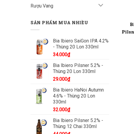
Rượu Vang
SẢN PHẨM MUA NHIỀU
B
Pilsn
Bia Ibiero SaiGon IPA 4.2%
- Thùng 20 Lon 330ml
34.000
₫
Bia Ibiero Pilsner 5.2% -
Thùng 20 Lon 330ml
29.000
₫
Bia Ibiero HaNoi Autumn
4.6% - Thùng 20 Lon
330ml
32.000
₫
Bia Ibiero Pilsner 5.2% -
Thùng 12 Chai 330ml