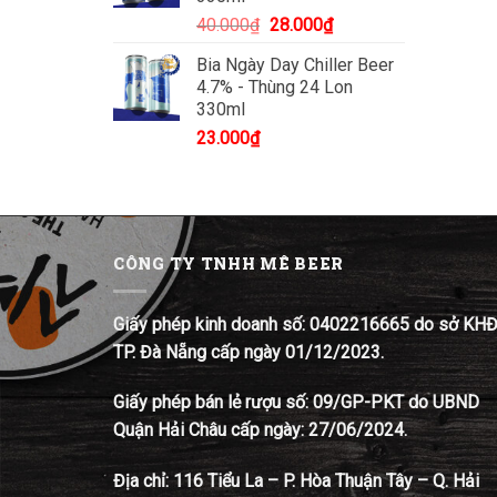
Giá
Giá
40.000
₫
28.000
₫
gốc
hiện
Bia Ngày Day Chiller Beer
là:
tại
4.7% - Thùng 24 Lon
40.000₫.
là:
330ml
28.000₫.
23.000
₫
CÔNG TY TNHH MÊ BEER
Giấy phép kinh doanh số: 0402216665 do sở KH
TP. Đà Nẵng cấp ngày 01/12/2023.
Giấy phép bán lẻ rượu số: 09/GP-PKT do UBND
Quận Hải Châu cấp ngày: 27/06/2024.
Địa chỉ:
116 Tiểu La – P. Hòa Thuận Tây – Q. Hải