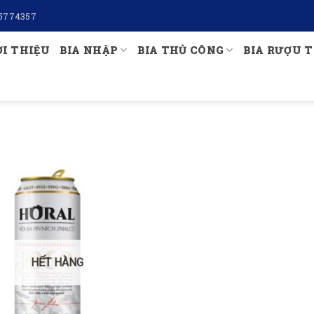
5774357
ỚI THIỆU
BIA NHẬP
BIA THỦ CÔNG
BIA RƯỢU T
HẾT HÀNG