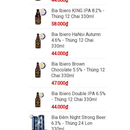
44.000
₫
Bia Ibiero KING IPA 8.2% -
Thùng 12 Chai 330ml
58.000
₫
Bia Ibiero HaNoi Autumn
4.6% - Thùng 12 Chai
330ml
44.000
₫
Bia Ibiero Brown
Chocolate 5.5% - Thùng 12
Chai 330ml
47.000
₫
Bia Ibiero Double IPA 6.5%
- Thùng 12 Chai 330ml
44.000
₫
Bia Đêm Night Strong Beer
6.3% - Thùng 24 Lon
330ml