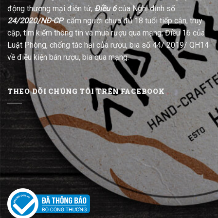
động thương mại điện tử;
Điều 6
của Nghị định số
24/2020/NĐ-CP
cấm người chưa đủ 18 tuổi tiếp cận, truy
cập, tìm kiếm thông tin và mua rượu qua mạng; Điều 16 của
Luật Phòng, chống tác hại của rượu, bia số 44/ 2019/ QH14
về điều kiện bán rượu, bia qua mạng.
THEO DÕI CHÚNG TÔI TRÊN FACEBOOK