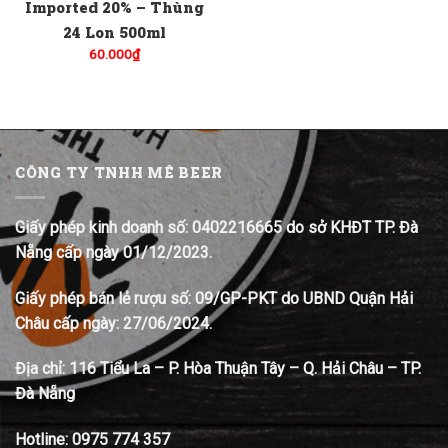
Imported 20% – Thùng
24 Lon 500ml
60.000
₫
CÔNG TY TNHH MÊ BEER
Giấy phép kinh doanh số: 0402216665 do sở KHĐT TP. Đà
Nẵng cấp ngày 01/12/2023.
Giấy phép bán lẻ rượu số: 09/GP-PKT do UBND Quận Hải
Châu cấp ngày: 27/06/2024.
Địa chỉ:
116 Tiểu La – P. Hòa Thuận Tây – Q. Hải Châu – TP.
Đà Nẵng
Hotline:
0975 774 357