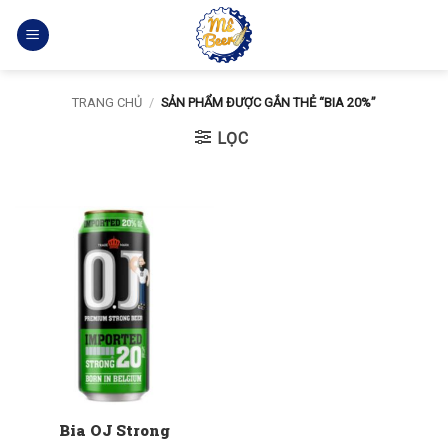
Bỏ
qua
nội
dung
TRANG CHỦ
/
SẢN PHẨM ĐƯỢC GẮN THẺ “BIA 20%”
LỌC
Bia OJ Strong