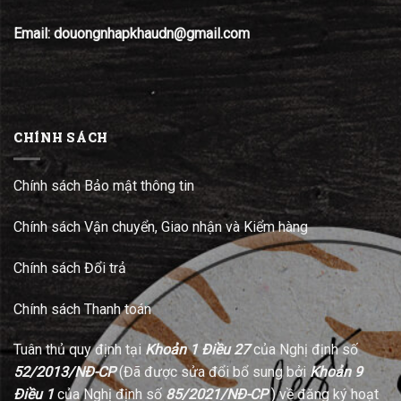
Email: douongnhapkhaudn@gmail.com
CHÍNH SÁCH
Chính sách Bảo mật thông tin
Chính sách Vận chuyển, Giao nhận và Kiểm hàng
Chính sách Đổi trả
Chính sách Thanh toán
Tuân thủ quy định tại
Khoản 1 Điều 27
của Nghị định số
52/2013/NĐ-CP
(Đã được sửa đổi bổ sung bởi
Khoản 9
Điều 1
của Nghị định số
85/2021/NĐ-CP
) về đăng ký hoạt