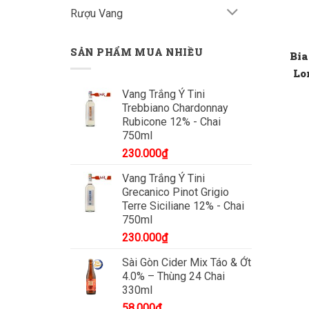
Rượu Vang
SẢN PHẨM MUA NHIỀU
Bia
Lo
Vang Trắng Ý Tini
Trebbiano Chardonnay
Rubicone 12% - Chai
750ml
230.000
₫
Vang Trắng Ý Tini
Grecanico Pinot Grigio
Terre Siciliane 12% - Chai
750ml
230.000
₫
Sài Gòn Cider Mix Táo & Ớt
4.0% – Thùng 24 Chai
330ml
58.000
₫