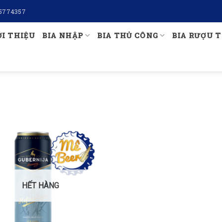
5774357
ỚI THIỆU
BIA NHẬP
BIA THỦ CÔNG
BIA RƯỢU T
HẾT HÀNG