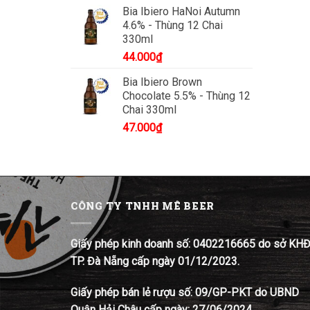
Bia Ibiero HaNoi Autumn
4.6% - Thùng 12 Chai
330ml
44.000
₫
Bia Ibiero Brown
Chocolate 5.5% - Thùng 12
Chai 330ml
47.000
₫
CÔNG TY TNHH MÊ BEER
Giấy phép kinh doanh số: 0402216665 do sở KH
TP. Đà Nẵng cấp ngày 01/12/2023.
Giấy phép bán lẻ rượu số: 09/GP-PKT do UBND
Quận Hải Châu cấp ngày: 27/06/2024.