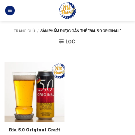
Bỏ
qua
nội
dung
TRANG CHỦ
/
SẢN PHẨM ĐƯỢC GẮN THẺ “BIA 5.0 ORIGINAL”
LỌC
Bia 5.0 Original Craft