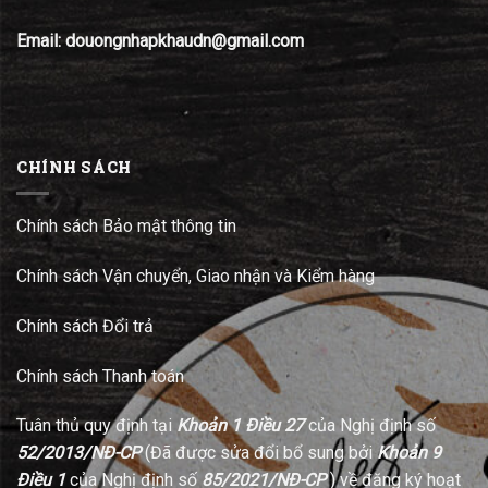
Email: douongnhapkhaudn@gmail.com
CHÍNH SÁCH
Chính sách Bảo mật thông tin
Chính sách Vận chuyển, Giao nhận và Kiểm hàng
Chính sách Đổi trả
Chính sách Thanh toán
Tuân thủ quy định tại
Khoản 1 Điều 27
của Nghị định số
52/2013/NĐ-CP
(Đã được sửa đổi bổ sung bởi
Khoản 9
Điều 1
của Nghị định số
85/2021/NĐ-CP
) về đăng ký hoạt