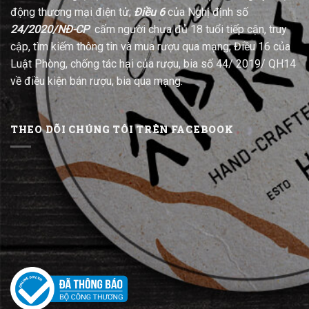
động thương mại điện tử;
Điều 6
của Nghị định số
24/2020/NĐ-CP
cấm người chưa đủ 18 tuổi tiếp cận, truy
cập, tìm kiếm thông tin và mua rượu qua mạng; Điều 16 của
Luật Phòng, chống tác hại của rượu, bia số 44/ 2019/ QH14
về điều kiện bán rượu, bia qua mạng.
THEO DÕI CHÚNG TÔI TRÊN FACEBOOK