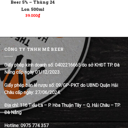
Beer 5% – Thùng 24
Lon 500ml
39.000
₫
CÔNG TY TNHH MÊ BEER
Giấy phép kinh doanh số: 0402216665 do sở KHĐT TP. Đà
Nẵng cấp ngày 01/12/2023.
Giấy phép bán lẻ rượu số: 09/GP-PKT do UBND Quận Hải
Châu cấp ngày: 27/06/2024.
Địa chỉ:
116 Tiểu La – P. Hòa Thuận Tây – Q. Hải Châu – TP.
Đà Nẵng
Hotline:
0975 774 357