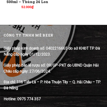
500ml – Thùng 24 Lon
52.000
₫
CÔNG TY TNHH MÊ BEER
Giấy phép kinh doanh số: 0402216665 do sở KHĐT TP. Đà
Nẵng cấp ngày 01/12/2023.
Giấy phép bán lẻ rượu số: 09/GP-PKT do UBND Quận Hải
Châu cấp ngày: 27/06/2024.
Địa chỉ:
116 Tiểu La – P. Hòa Thuận Tây – Q. Hải Châu – TP.
Đà Nẵng
Hotline:
0975 774 357