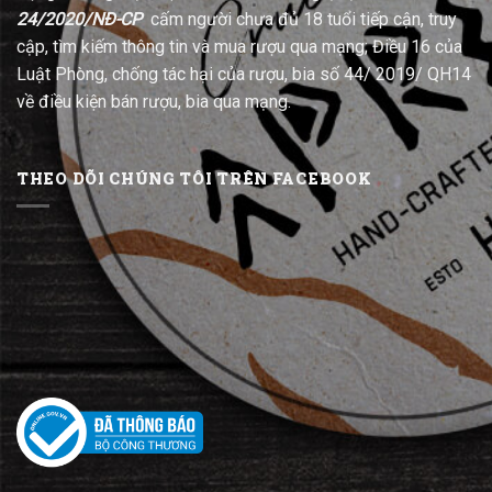
24/2020/NĐ-CP
cấm người chưa đủ 18 tuổi tiếp cận, truy
cập, tìm kiếm thông tin và mua rượu qua mạng; Điều 16 của
Luật Phòng, chống tác hại của rượu, bia số 44/ 2019/ QH14
về điều kiện bán rượu, bia qua mạng.
THEO DÕI CHÚNG TÔI TRÊN FACEBOOK