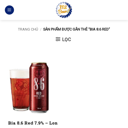
Bỏ
qua
nội
dung
TRANG CHỦ
/
SẢN PHẨM ĐƯỢC GẮN THẺ “BIA 8.6 RED”
LỌC
Bia 8.6 Red 7.9% – Lon