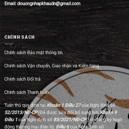
Email: douongnhapkhaudn@gmail.com
CHÍNH SÁCH
Chính sách Bảo mật thông tin
Chính sách Vận chuyển, Giao nhận và Kiểm hàng
Chính sách Đổi trả
Chính sách Thanh toán
Tuân thủ quy định tại
Khoản 1 Điều 27
của Nghị định số
52/2013/NĐ-CP
(Đã được sửa đổi bổ sung bởi
Khoản 9
Điều 1
của Nghị định số
85/2021/NĐ-CP
) về đăng ký hoạt
động thương mại điện tử;
Điều 6
của Nghị định số