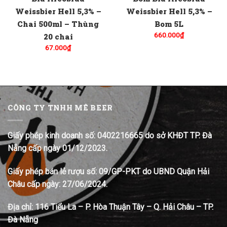
Weissbier Hell 5,3% –
Weissbier Hell 5,3% –
Chai 500ml – Thùng
Bom 5L
660.000
₫
20 chai
67.000
₫
CÔNG TY TNHH MÊ BEER
Giấy phép kinh doanh số: 0402216665 do sở KHĐT TP. Đà
Nẵng cấp ngày 01/12/2023.
Giấy phép bán lẻ rượu số: 09/GP-PKT do UBND Quận Hải
Châu cấp ngày: 27/06/2024.
Địa chỉ:
116 Tiểu La – P. Hòa Thuận Tây – Q. Hải Châu – TP.
Đà Nẵng