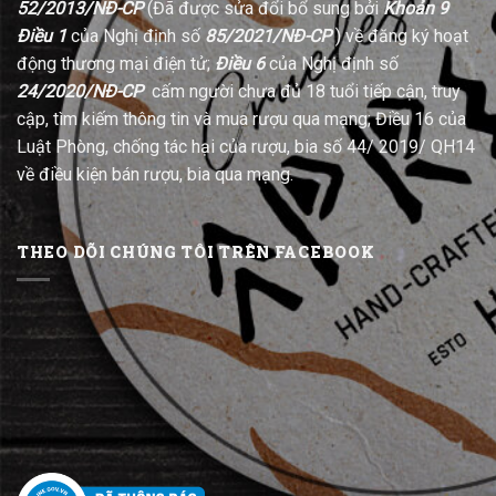
52/2013/NĐ-CP
(Đã được sửa đổi bổ sung bởi
Khoản 9
Điều 1
của Nghị định số
85/2021/NĐ-CP
) về đăng ký hoạt
động thương mại điện tử;
Điều 6
của Nghị định số
24/2020/NĐ-CP
cấm người chưa đủ 18 tuổi tiếp cận, truy
cập, tìm kiếm thông tin và mua rượu qua mạng; Điều 16 của
Luật Phòng, chống tác hại của rượu, bia số 44/ 2019/ QH14
về điều kiện bán rượu, bia qua mạng.
THEO DÕI CHÚNG TÔI TRÊN FACEBOOK