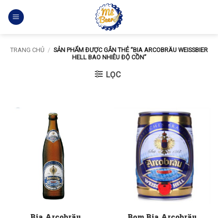
Bỏ
qua
nội
dung
TRANG CHỦ
/
SẢN PHẨM ĐƯỢC GẮN THẺ “BIA ARCOBRÄU WEISSBIER
HELL BAO NHIÊU ĐỘ CỒN”
LỌC
Bia Arcobräu
Bom Bia Arcobräu