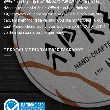
Điều 1
của Nghị định số
85/2021/NĐ-CP
) về đăng ký hoạt
động thương mại điện tử;
Điều 6
của Nghị định số
24/2020/NĐ-CP
cấm người chưa đủ 18 tuổi tiếp cận, truy
cập, tìm kiếm thông tin và mua rượu qua mạng; Điều 16 của
Luật Phòng, chống tác hại của rượu, bia số 44/ 2019/ QH14
về điều kiện bán rượu, bia qua mạng.
THEO DÕI CHÚNG TÔI TRÊN FACEBOOK