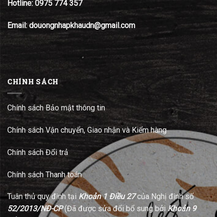
Hotline:
0975 774 357
Email: douongnhapkhaudn@gmail.com
CHÍNH SÁCH
Chính sách Bảo mật thông tin
Chính sách Vận chuyển, Giao nhận và Kiểm hàng
Chính sách Đổi trả
Chính sách Thanh toán
Tuân thủ quy định tại
Khoản 1 Điều 27
của Nghị định số
52/2013/NĐ-CP
(Đã được sửa đổi bổ sung bởi
Khoản 9