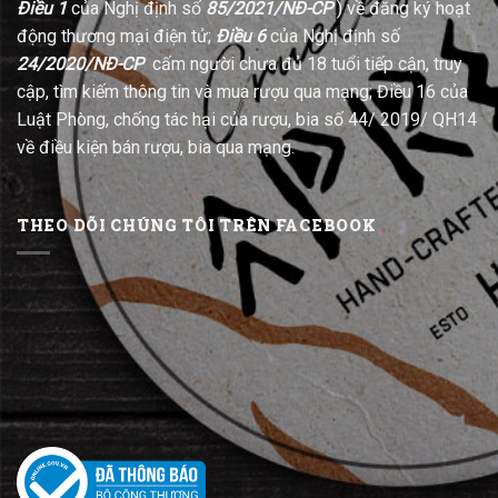
Điều 1
của Nghị định số
85/2021/NĐ-CP
) về đăng ký hoạt
động thương mại điện tử;
Điều 6
của Nghị định số
24/2020/NĐ-CP
cấm người chưa đủ 18 tuổi tiếp cận, truy
cập, tìm kiếm thông tin và mua rượu qua mạng; Điều 16 của
Luật Phòng, chống tác hại của rượu, bia số 44/ 2019/ QH14
về điều kiện bán rượu, bia qua mạng.
THEO DÕI CHÚNG TÔI TRÊN FACEBOOK