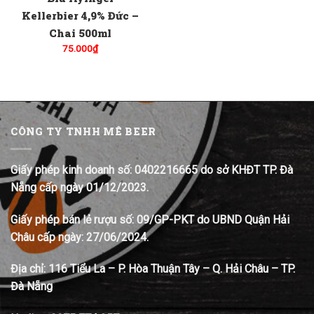
Kellerbier 4,9% Đức –
Chai 500ml
75.000
₫
CÔNG TY TNHH MÊ BEER
Giấy phép kinh doanh số: 0402216665 do sở KHĐT TP. Đà
Nẵng cấp ngày 01/12/2023.
Giấy phép bán lẻ rượu số: 09/GP-PKT do UBND Quận Hải
Châu cấp ngày: 27/06/2024.
Địa chỉ:
116 Tiểu La – P. Hòa Thuận Tây – Q. Hải Châu – TP.
Đà Nẵng