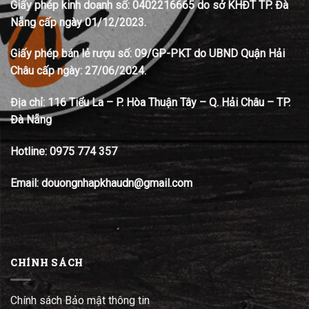
Giấy phép kinh doanh số: 0402216665 do sở KHĐT TP. Đà
Nẵng cấp ngày 01/12/2023.
Giấy phép bán lẻ rượu số: 09/GP-PKT do UBND Quận Hải
Châu cấp ngày: 27/06/2024.
Địa chỉ:
116 Tiểu La – P. Hòa Thuận Tây – Q. Hải Châu – TP.
Đà Nẵng
Hotline:
0975 774 357
Email: douongnhapkhaudn@gmail.com
CHÍNH SÁCH
Chính sách Bảo mật thông tin