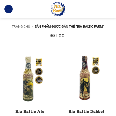
Bỏ
qua
nội
dung
TRANG CHỦ
/
SẢN PHẨM ĐƯỢC GẮN THẺ “BIA BALTIC FARM”
LỌC
Bia Baltic Ale
Bia Baltic Dubbel