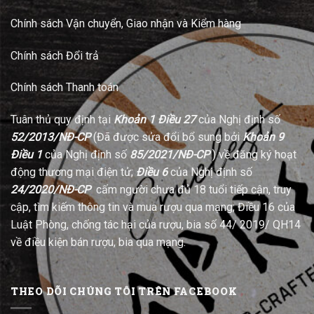
Chính sách Vận chuyển, Giao nhận và Kiểm hàng
Chính sách Đổi trả
Chính sách Thanh toán
Tuân thủ quy định tại
Khoản 1 Điều 27
của Nghị định số
52/2013/NĐ-CP
(Đã được sửa đổi bổ sung bởi
Khoản 9
Điều 1
của Nghị định số
85/2021/NĐ-CP
) về đăng ký hoạt
động thương mại điện tử;
Điều 6
của Nghị định số
24/2020/NĐ-CP
cấm người chưa đủ 18 tuổi tiếp cận, truy
cập, tìm kiếm thông tin và mua rượu qua mạng; Điều 16 của
Luật Phòng, chống tác hại của rượu, bia số 44/ 2019/ QH14
về điều kiện bán rượu, bia qua mạng.
THEO DÕI CHÚNG TÔI TRÊN FACEBOOK