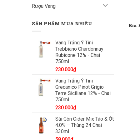
Rượu Vang
SẢN PHẨM MUA NHIỀU
Bia 
Vang Trắng Ý Tini
Trebbiano Chardonnay
Rubicone 12% - Chai
750ml
230.000
₫
Vang Trắng Ý Tini
Grecanico Pinot Grigio
Terre Siciliane 12% - Chai
750ml
230.000
₫
Sài Gòn Cider Mix Táo & Ớt
4.0% – Thùng 24 Chai
330ml
58.000
₫