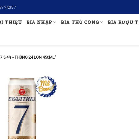
5774357
ỚI THIỆU
BIA NHẬP
BIA THỦ CÔNG
BIA RƯỢU T
7 5.4% - THÙNG 24 LON 450ML”