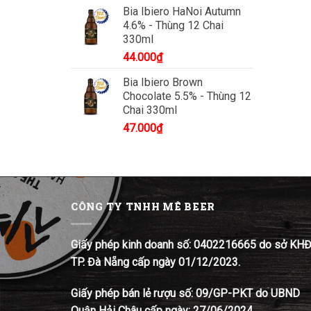
Bia Ibiero HaNoi Autumn
4.6% - Thùng 12 Chai
330ml
44.000
₫
Bia Ibiero Brown
Chocolate 5.5% - Thùng 12
Chai 330ml
47.000
₫
CÔNG TY TNHH MÊ BEER
Giấy phép kinh doanh số: 0402216665 do sở KH
TP. Đà Nẵng cấp ngày 01/12/2023.
Giấy phép bán lẻ rượu số: 09/GP-PKT do UBND
Quận Hải Châu cấp ngày: 27/06/2024.