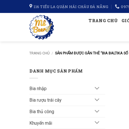
Bỏ
116 TIỂU LA QUẬN HẢI CHÂU ĐÀ NẴNG
097
qua
nội
TRANG CHỦ
GI
dung
TRANG CHỦ
/
SẢN PHẨM ĐƯỢC GẮN THẺ “BIA BALTIKA SỐ 
DANH MỤC SẢN PHẨM
Bia nhập
Bia rượu trái cây
Bia thủ công
Khuyến mãi