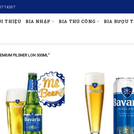
5774357
ỚI THIỆU
BIA NHẬP
BIA THỦ CÔNG
BIA RƯỢU T
EMIUM PILSNER LON 500ML”