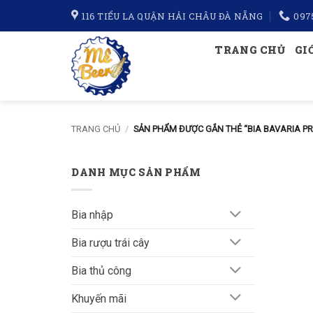
Bỏ
116 TIỂU LA QUẬN HẢI CHÂU ĐÀ NẴNG
097
qua
nội
TRANG CHỦ
GI
dung
TRANG CHỦ
/
SẢN PHẨM ĐƯỢC GẮN THẺ “BIA BAVARIA PR
DANH MỤC SẢN PHẨM
Bia nhập
Bia rượu trái cây
Bia thủ công
Khuyến mãi