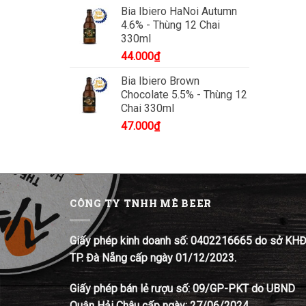
Bia Ibiero HaNoi Autumn
4.6% - Thùng 12 Chai
330ml
44.000
₫
Bia Ibiero Brown
Chocolate 5.5% - Thùng 12
Chai 330ml
47.000
₫
CÔNG TY TNHH MÊ BEER
Giấy phép kinh doanh số: 0402216665 do sở KH
TP. Đà Nẵng cấp ngày 01/12/2023.
Giấy phép bán lẻ rượu số: 09/GP-PKT do UBND
Quận Hải Châu cấp ngày: 27/06/2024.