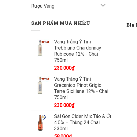
Rượu Vang
SẢN PHẨM MUA NHIỀU
Bia 
Vang Trắng Ý Tini
Trebbiano Chardonnay
Rubicone 12% - Chai
750ml
230.000
₫
Vang Trắng Ý Tini
Grecanico Pinot Grigio
Terre Siciliane 12% - Chai
750ml
230.000
₫
Sài Gòn Cider Mix Táo & Ớt
4.0% – Thùng 24 Chai
330ml
58.000
₫