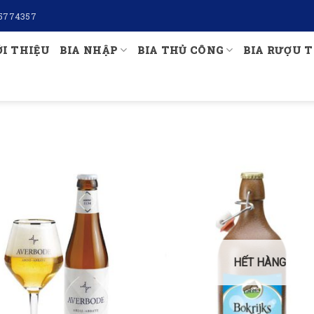
5774357
ỚI THIỆU
BIA NHẬP
BIA THỦ CÔNG
BIA RƯỢU T
HẾT HÀNG