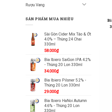
Rượu Vang
SẢN PHẨM MUA NHIỀU
Bi
3
Sài Gòn Cider Mix Táo & Ớt
4.0% – Thùng 24 Chai
330ml
58.000
₫
Bia Ibiero SaiGon IPA 4.2%
- Thùng 20 Lon 330ml
34.000
₫
Bia Ibiero Pilsner 5.2% -
Thùng 20 Lon 330ml
29.000
₫
Bia Ibiero HaNoi Autumn
4.6% - Thùng 20 Lon
330ml