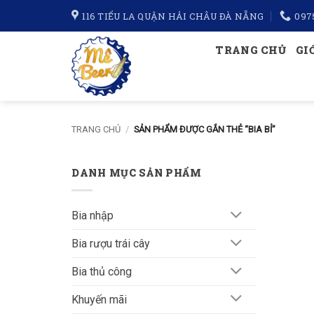
Bỏ
116 TIỂU LA QUẬN HẢI CHÂU ĐÀ NẴNG
097
qua
nội
TRANG CHỦ
GI
dung
TRANG CHỦ
/
SẢN PHẨM ĐƯỢC GẮN THẺ “BIA BỈ”
DANH MỤC SẢN PHẨM
Bia nhập
Bia rượu trái cây
Bia thủ công
Khuyến mãi