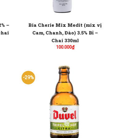
2% –
Bia Cherie Mix Medit (mix vị
chai
Cam, Chanh, Đào) 3.5% Bỉ –
Chai 330ml
100.000
₫
-29%