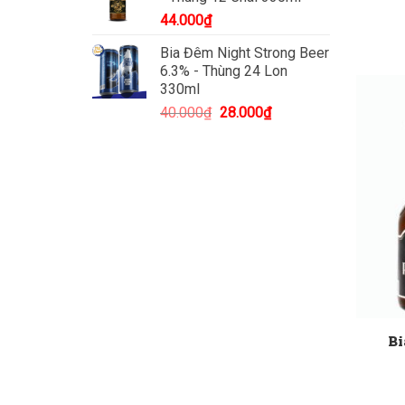
44.000
₫
Bia Đêm Night Strong Beer
6.3% - Thùng 24 Lon
330ml
Giá
Giá
40.000
₫
28.000
₫
gốc
hiện
là:
tại
40.000₫.
là:
28.000₫.
Bi