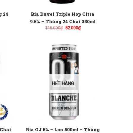
g 24
Bia Duvel Triple Hop Citra
9.5% – Thùng 24 Chai 330ml
Giá
Giá
115.000
₫
82.000
₫
gốc
hiện
là:
tại
115.000₫.
là:
82.000₫.
HẾT HÀNG
 Chai
Bia OJ 5% – Lon 500ml – Thùng