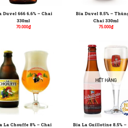
a Duvel 666 6.6% – Chai
Bia Duvel 8.5% – Thùn
330ml
Chai 330ml
70.000
₫
75.000
₫
HẾT HÀNG
a La Chouffe 8% – Chai
Bia La Guillotine 8.5% –