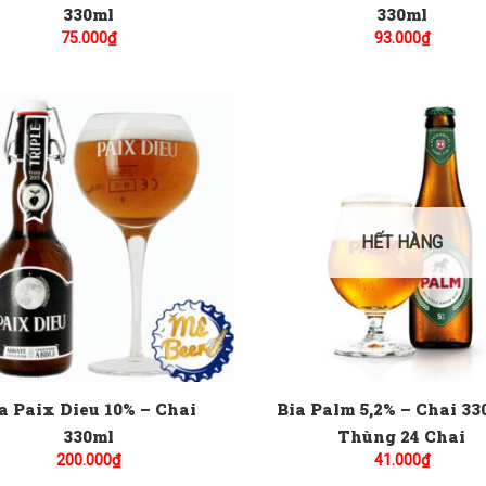
330ml
330ml
75.000
₫
93.000
₫
HẾT HÀNG
a Paix Dieu 10% – Chai
Bia Palm 5,2% – Chai 33
330ml
Thùng 24 Chai
200.000
₫
41.000
₫