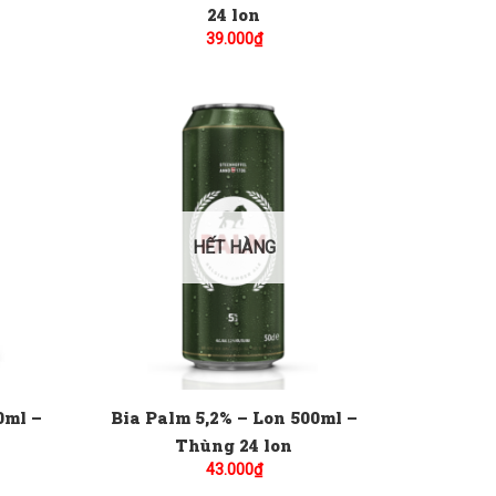
24 lon
39.000
₫
HẾT HÀNG
0ml –
Bia Palm 5,2% – Lon 500ml –
Thùng 24 lon
43.000
₫