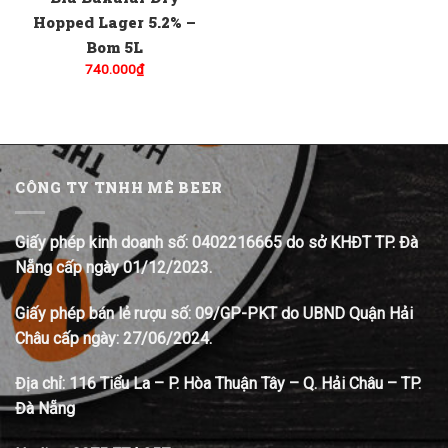
Hopped Lager 5.2% –
Bom 5L
740.000
₫
CÔNG TY TNHH MÊ BEER
Giấy phép kinh doanh số: 0402216665 do sở KHĐT TP. Đà
Nẵng cấp ngày 01/12/2023.
Giấy phép bán lẻ rượu số: 09/GP-PKT do UBND Quận Hải
Châu cấp ngày: 27/06/2024.
Địa chỉ:
116 Tiểu La – P. Hòa Thuận Tây – Q. Hải Châu – TP.
Đà Nẵng