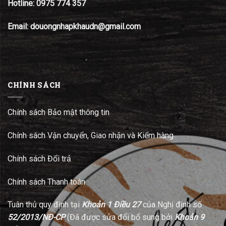
Hotline:
0975 774 357
Email: douongnhapkhaudn@gmail.com
CHÍNH SÁCH
Chính sách Bảo mật thông tin
Chính sách Vận chuyển, Giao nhận và Kiểm hàng
Chính sách Đổi trả
Chính sách Thanh toán
Tuân thủ quy định tại
Khoản 1 Điều 27
của Nghị định số
52/2013/NĐ-CP
(Đã được sửa đổi bổ sung bởi
Khoản 9