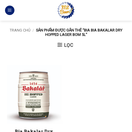
Bỏ
qua
nội
dung
TRANG CHỦ
/
SẢN PHẨM ĐƯỢC GẮN THẺ “BIA BIA BAKALAR DRY
HOPPED LAGER BOM 5L”
LỌC
Bia Bakalar Dry