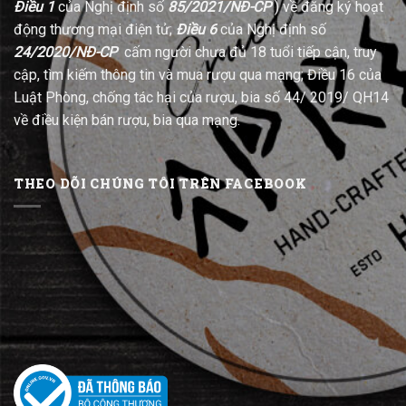
Điều 1
của Nghị định số
85/2021/NĐ-CP
) về đăng ký hoạt
động thương mại điện tử;
Điều 6
của Nghị định số
24/2020/NĐ-CP
cấm người chưa đủ 18 tuổi tiếp cận, truy
cập, tìm kiếm thông tin và mua rượu qua mạng; Điều 16 của
Luật Phòng, chống tác hại của rượu, bia số 44/ 2019/ QH14
về điều kiện bán rượu, bia qua mạng.
THEO DÕI CHÚNG TÔI TRÊN FACEBOOK