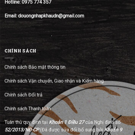
Hotline:
0975 774 357
Email: douongnhapkhaudn@gmail.com
CHÍNH SÁCH
Chính sách Bảo mật thông tin
Chính sách Vận chuyển, Giao nhận và Kiểm hàng
Chính sách Đổi trả
Chính sách Thanh toán
Tuân thủ quy định tại
Khoản 1 Điều 27
của Nghị định số
52/2013/NĐ-CP
(Đã được sửa đổi bổ sung bởi
Khoản 9