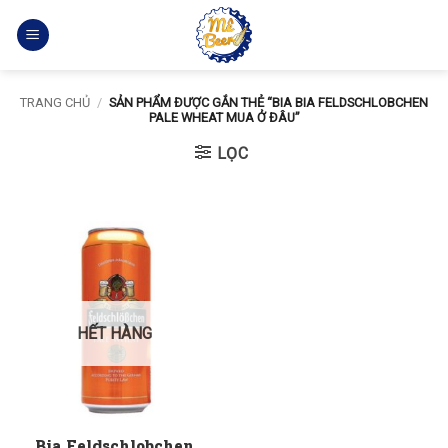
Bỏ
qua
nội
dung
TRANG CHỦ
/
SẢN PHẨM ĐƯỢC GẮN THẺ “BIA BIA FELDSCHLOBCHEN
PALE WHEAT MUA Ở ĐÂU”
LỌC
HẾT HÀNG
Bia Feldschlobchen