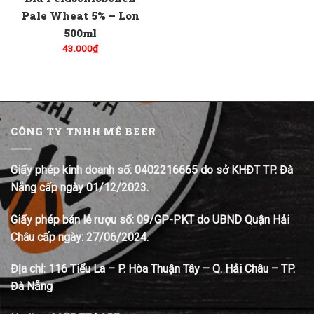
Pale Wheat 5% – Lon
500ml
43.000
₫
CÔNG TY TNHH MÊ BEER
Giấy phép kinh doanh số: 0402216665 do sở KHĐT TP. Đà
Nẵng cấp ngày 01/12/2023.
Giấy phép bán lẻ rượu số: 09/GP-PKT do UBND Quận Hải
Châu cấp ngày: 27/06/2024.
Địa chỉ:
116 Tiểu La – P. Hòa Thuận Tây – Q. Hải Châu – TP.
Đà Nẵng