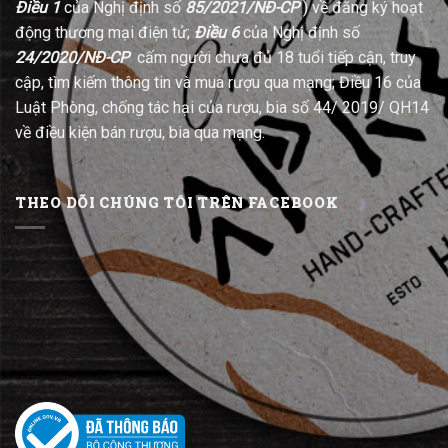
Điều 1
của Nghị định số
85/2021/NĐ-CP
) về đăng ký hoạt
động thương mại điện tử;
Điều 6
của Nghị định số
24/2020/NĐ-CP
cấm người chưa đủ 18 tuổi tiếp cận, truy
cập, tìm kiếm thông tin và mua rượu qua mạng; Điều 16 của
Luật Phòng, chống tác hại của rượu, bia số 44/ 2019/ QH14
về điều kiện bán rượu, bia qua mạng.
THEO DÕI CHÚNG TÔI TRÊN FACEBOOK