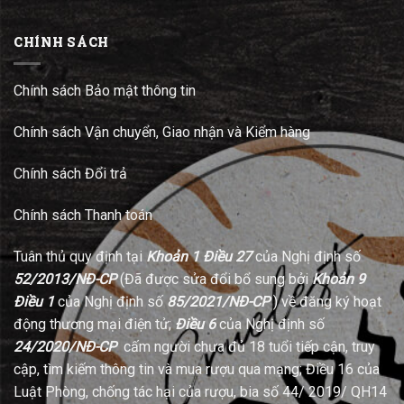
CHÍNH SÁCH
Chính sách Bảo mật thông tin
Chính sách Vận chuyển, Giao nhận và Kiểm hàng
Chính sách Đổi trả
Chính sách Thanh toán
Tuân thủ quy định tại
Khoản 1 Điều 27
của Nghị định số
52/2013/NĐ-CP
(Đã được sửa đổi bổ sung bởi
Khoản 9
Điều 1
của Nghị định số
85/2021/NĐ-CP
) về đăng ký hoạt
động thương mại điện tử;
Điều 6
của Nghị định số
24/2020/NĐ-CP
cấm người chưa đủ 18 tuổi tiếp cận, truy
cập, tìm kiếm thông tin và mua rượu qua mạng; Điều 16 của
Luật Phòng, chống tác hại của rượu, bia số 44/ 2019/ QH14