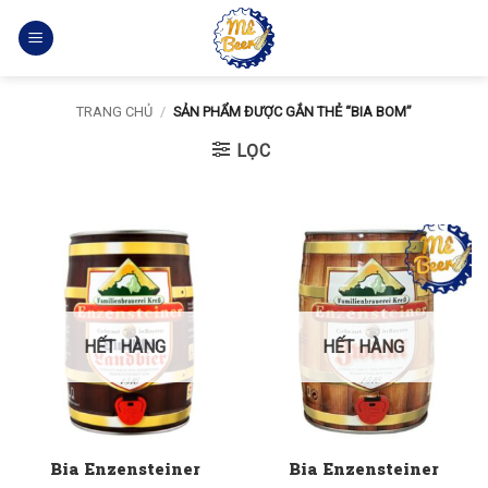
Bỏ
qua
nội
dung
TRANG CHỦ
/
SẢN PHẨM ĐƯỢC GẮN THẺ “BIA BOM”
LỌC
HẾT HÀNG
HẾT HÀNG
Bia Enzensteiner
Bia Enzensteiner