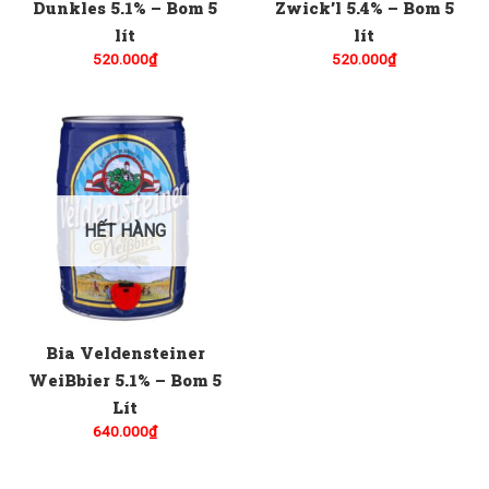
Dunkles 5.1% – Bom 5
Zwick’l 5.4% – Bom 5
lít
lít
520.000
₫
520.000
₫
HẾT HÀNG
Bia Veldensteiner
WeiBbier 5.1% – Bom 5
Lít
640.000
₫