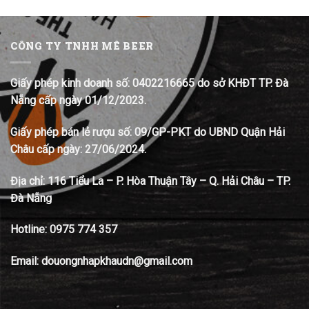
CÔNG TY TNHH MÊ BEER
Giấy phép kinh doanh số: 0402216665 do sở KHĐT TP. Đà
Nẵng cấp ngày 01/12/2023.
Giấy phép bán lẻ rượu số: 09/GP-PKT do UBND Quận Hải
Châu cấp ngày: 27/06/2024.
Địa chỉ:
116 Tiểu La – P. Hòa Thuận Tây – Q. Hải Châu – TP.
Đà Nẵng
Hotline:
0975 774 357
Email: douongnhapkhaudn@gmail.com