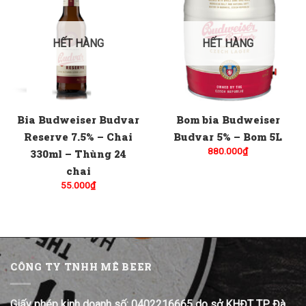
HẾT HÀNG
HẾT HÀNG
Bia Budweiser Budvar
Bom bia Budweiser
Reserve 7.5% – Chai
Budvar 5% – Bom 5L
880.000
₫
330ml – Thùng 24
chai
55.000
₫
CÔNG TY TNHH MÊ BEER
Giấy phép kinh doanh số: 0402216665 do sở KHĐT TP. Đà