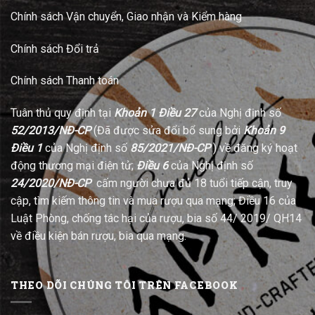
Chính sách Vận chuyển, Giao nhận và Kiểm hàng
Chính sách Đổi trả
Chính sách Thanh toán
Tuân thủ quy định tại
Khoản 1 Điều 27
của Nghị định số
52/2013/NĐ-CP
(Đã được sửa đổi bổ sung bởi
Khoản 9
Điều 1
của Nghị định số
85/2021/NĐ-CP
) về đăng ký hoạt
động thương mại điện tử;
Điều 6
của Nghị định số
24/2020/NĐ-CP
cấm người chưa đủ 18 tuổi tiếp cận, truy
cập, tìm kiếm thông tin và mua rượu qua mạng; Điều 16 của
Luật Phòng, chống tác hại của rượu, bia số 44/ 2019/ QH14
về điều kiện bán rượu, bia qua mạng.
THEO DÕI CHÚNG TÔI TRÊN FACEBOOK