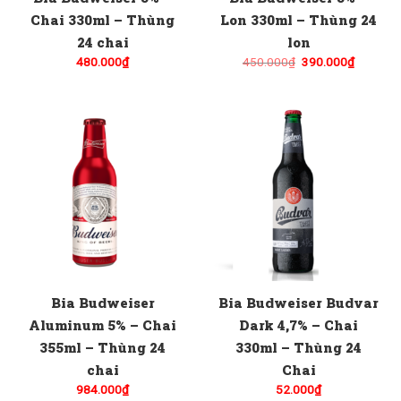
Chai 330ml – Thùng
Lon 330ml – Thùng 24
24 chai
lon
Giá
Giá
480.000
₫
450.000
₫
390.000
₫
gốc
hiện
là:
tại
450.000₫.
là:
390.000
Bia Budweiser
Bia Budweiser Budvar
Aluminum 5% – Chai
Dark 4,7% – Chai
355ml – Thùng 24
330ml – Thùng 24
chai
Chai
984.000
₫
52.000
₫