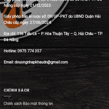
Nẵng cấp ngày 01/12/2023.
Giấy phép bán lẻ rượu số: 09/GP-PKT do UBND Quận Hải
Châu cấp ngày: 27/06/2024.
Địa chỉ:
116 Tiểu La – P. Hòa Thuận Tây – Q. Hải Châu – TP.
Đà Nẵng
Hotline:
0975 774 357
Email: douongnhapkhaudn@gmail.com
CHÍNH SÁCH
Chính sách Bảo mật thông tin