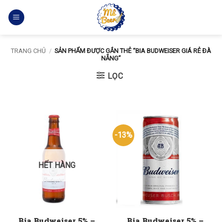
Bỏ
qua
nội
dung
TRANG CHỦ
/
SẢN PHẨM ĐƯỢC GẮN THẺ “BIA BUDWEISER GIÁ RẺ ĐÀ
NẴNG”
LỌC
-13%
HẾT HÀNG
Bia Budweiser 5% –
Bia Budweiser 5% –