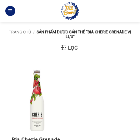
Bỏ
qua
nội
dung
TRANG CHỦ
/
SẢN PHẨM ĐƯỢC GẮN THẺ “BIA CHERIE GRENADE VỊ
LỰU”
LỌC
Bia Cherie Grenade