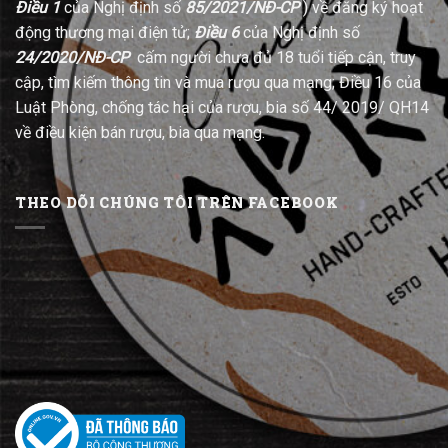
Điều 1
của Nghị định số
85/2021/NĐ-CP
) về đăng ký hoạt
động thương mại điện tử;
Điều 6
của Nghị định số
24/2020/NĐ-CP
cấm người chưa đủ 18 tuổi tiếp cận, truy
cập, tìm kiếm thông tin và mua rượu qua mạng; Điều 16 của
Luật Phòng, chống tác hại của rượu, bia số 44/ 2019/ QH14
về điều kiện bán rượu, bia qua mạng.
THEO DÕI CHÚNG TÔI TRÊN FACEBOOK