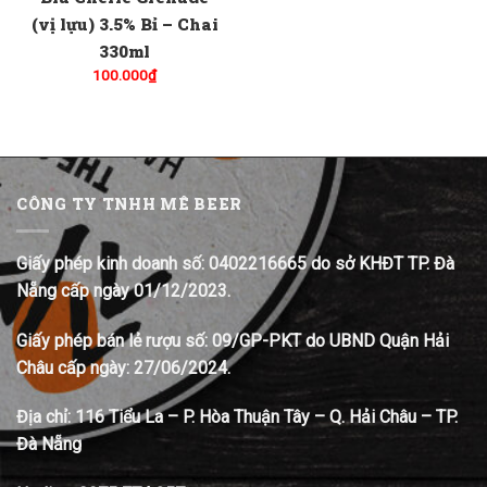
(vị lựu) 3.5% Bỉ – Chai
330ml
100.000
₫
CÔNG TY TNHH MÊ BEER
Giấy phép kinh doanh số: 0402216665 do sở KHĐT TP. Đà
Nẵng cấp ngày 01/12/2023.
Giấy phép bán lẻ rượu số: 09/GP-PKT do UBND Quận Hải
Châu cấp ngày: 27/06/2024.
Địa chỉ:
116 Tiểu La – P. Hòa Thuận Tây – Q. Hải Châu – TP.
Đà Nẵng