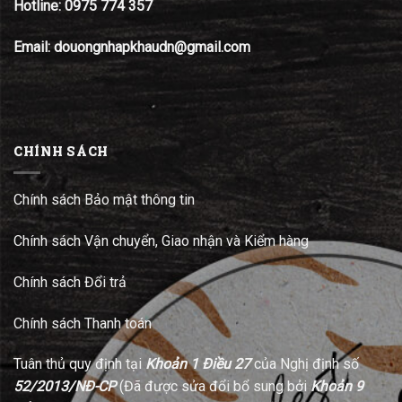
Hotline:
0975 774 357
Email: douongnhapkhaudn@gmail.com
CHÍNH SÁCH
Chính sách Bảo mật thông tin
Chính sách Vận chuyển, Giao nhận và Kiểm hàng
Chính sách Đổi trả
Chính sách Thanh toán
Tuân thủ quy định tại
Khoản 1 Điều 27
của Nghị định số
52/2013/NĐ-CP
(Đã được sửa đổi bổ sung bởi
Khoản 9