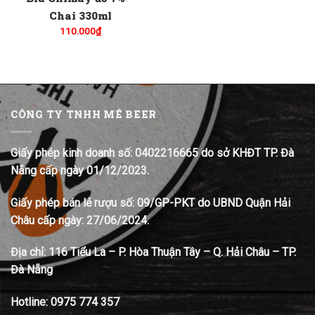
Chai 330ml
110.000
₫
CÔNG TY TNHH MÊ BEER
Giấy phép kinh doanh số: 0402216665 do sở KHĐT TP. Đà
Nẵng cấp ngày 01/12/2023.
Giấy phép bán lẻ rượu số: 09/GP-PKT do UBND Quận Hải
Châu cấp ngày: 27/06/2024.
Địa chỉ:
116 Tiểu La – P. Hòa Thuận Tây – Q. Hải Châu – TP.
Đà Nẵng
Hotline:
0975 774 357