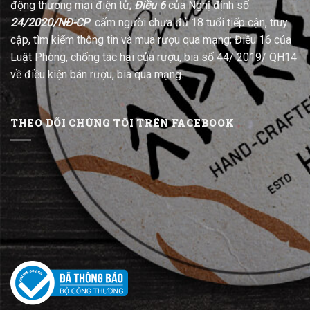
động thương mại điện tử;
Điều 6
của Nghị định số
24/2020/NĐ-CP
cấm người chưa đủ 18 tuổi tiếp cận, truy
cập, tìm kiếm thông tin và mua rượu qua mạng; Điều 16 của
Luật Phòng, chống tác hại của rượu, bia số 44/ 2019/ QH14
về điều kiện bán rượu, bia qua mạng.
THEO DÕI CHÚNG TÔI TRÊN FACEBOOK