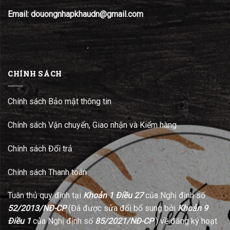
Email: douongnhapkhaudn@gmail.com
CHÍNH SÁCH
Chính sách Bảo mật thông tin
Chính sách Vận chuyển, Giao nhận và Kiểm hàng
Chính sách Đổi trả
Chính sách Thanh toán
Tuân thủ quy định tại
Khoản 1 Điều 27
của Nghị định số
52/2013/NĐ-CP
(Đã được sửa đổi bổ sung bởi
Khoản 9
Điều 1
của Nghị định số
85/2021/NĐ-CP
) về đăng ký hoạt