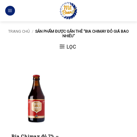
Bỏ
qua
nội
dung
TRANG CHỦ
/
SẢN PHẨM ĐƯỢC GẮN THẺ “BIA CHIMAY ĐỎ GIÁ BAO
NHIÊU”
LỌC
Bia Chimay đỏ 7% –