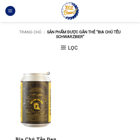
Bỏ
qua
nội
dung
TRANG CHỦ
/
SẢN PHẨM ĐƯỢC GẮN THẺ “BIA CHÚ TỄU
SCHWARZBIER”
LỌC
Bia Chú Tễu Đen