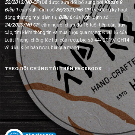
52/2013/NĐ-CP
(Đã được sửa đổi bổ sung bởi
Khoản 9
Điều 1
của Nghị định số
85/2021/NĐ-CP
) về đăng ký hoạt
động thương mại điện tử;
Điều 6
của Nghị định số
24/2020/NĐ-CP
cấm người chưa đủ 18 tuổi tiếp cận, truy
cập, tìm kiếm thông tin và mua rượu qua mạng; Điều 16 của
Luật Phòng, chống tác hại của rượu, bia số 44/ 2019/ QH14
về điều kiện bán rượu, bia qua mạng.
THEO DÕI CHÚNG TÔI TRÊN FACEBOOK