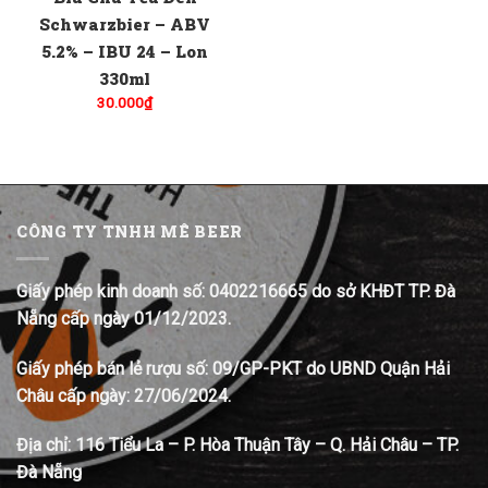
Schwarzbier – ABV
5.2% – IBU 24 – Lon
330ml
30.000
₫
CÔNG TY TNHH MÊ BEER
Giấy phép kinh doanh số: 0402216665 do sở KHĐT TP. Đà
Nẵng cấp ngày 01/12/2023.
Giấy phép bán lẻ rượu số: 09/GP-PKT do UBND Quận Hải
Châu cấp ngày: 27/06/2024.
Địa chỉ:
116 Tiểu La – P. Hòa Thuận Tây – Q. Hải Châu – TP.
Đà Nẵng