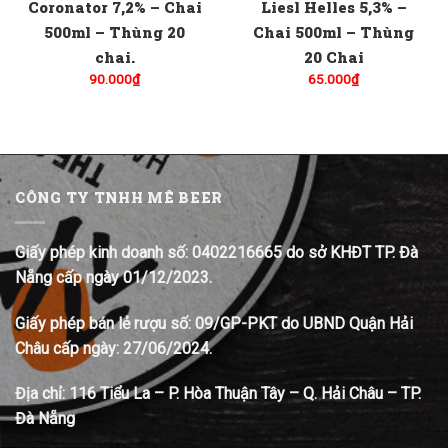
Coronator 7,2% – Chai
Liesl Helles 5,3% –
500ml – Thùng 20
Chai 500ml – Thùng
chai.
20 Chai
90.000
₫
65.000
₫
CÔNG TY TNHH MÊ BEER
Giấy phép kinh doanh số: 0402216665 do sở KHĐT TP. Đà
Nẵng cấp ngày 01/12/2023.
Giấy phép bán lẻ rượu số: 09/GP-PKT do UBND Quận Hải
Châu cấp ngày: 27/06/2024.
Địa chỉ:
116 Tiểu La – P. Hòa Thuận Tây – Q. Hải Châu – TP.
Đà Nẵng