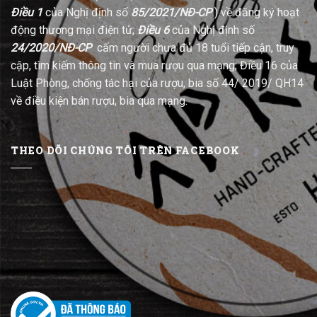
Điều 1
của Nghị định số
85/2021/NĐ-CP
) về đăng ký hoạt
động thương mại điện tử;
Điều 6
của Nghị định số
24/2020/NĐ-CP
cấm người chưa đủ 18 tuổi tiếp cận, truy
cập, tìm kiếm thông tin và mua rượu qua mạng; Điều 16 của
Luật Phòng, chống tác hại của rượu, bia số 44/ 2019/ QH14
về điều kiện bán rượu, bia qua mạng.
THEO DÕI CHÚNG TÔI TRÊN FACEBOOK