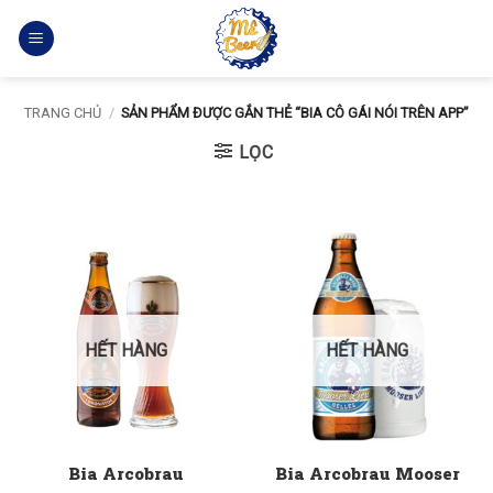
Bỏ
qua
nội
dung
TRANG CHỦ
/
SẢN PHẨM ĐƯỢC GẮN THẺ “BIA CÔ GÁI NÓI TRÊN APP”
LỌC
HẾT HÀNG
HẾT HÀNG
Bia Arcobrau
Bia Arcobrau Mooser