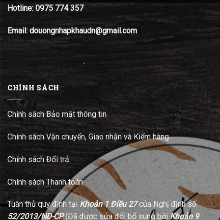
Hotline:
0975 774 357
Email: douongnhapkhaudn@gmail.com
CHÍNH SÁCH
Chính sách Bảo mật thông tin
Chính sách Vận chuyển, Giao nhận và Kiểm hàng
Chính sách Đổi trả
Chính sách Thanh toán
Tuân thủ quy định tại
Khoản 1 Điều 27
của Nghị định số
52/2013/NĐ-CP
(Đã được sửa đổi bổ sung bởi
Khoản 9