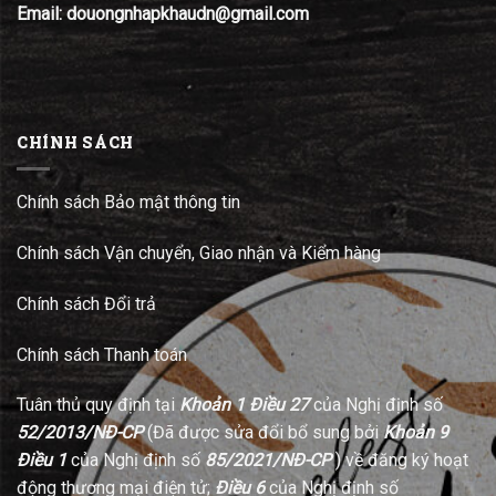
Email: douongnhapkhaudn@gmail.com
CHÍNH SÁCH
Chính sách Bảo mật thông tin
Chính sách Vận chuyển, Giao nhận và Kiểm hàng
Chính sách Đổi trả
Chính sách Thanh toán
Tuân thủ quy định tại
Khoản 1 Điều 27
của Nghị định số
52/2013/NĐ-CP
(Đã được sửa đổi bổ sung bởi
Khoản 9
Điều 1
của Nghị định số
85/2021/NĐ-CP
) về đăng ký hoạt
động thương mại điện tử;
Điều 6
của Nghị định số