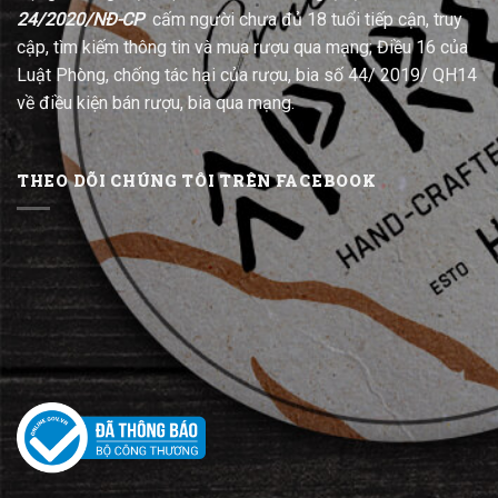
24/2020/NĐ-CP
cấm người chưa đủ 18 tuổi tiếp cận, truy
cập, tìm kiếm thông tin và mua rượu qua mạng; Điều 16 của
Luật Phòng, chống tác hại của rượu, bia số 44/ 2019/ QH14
về điều kiện bán rượu, bia qua mạng.
THEO DÕI CHÚNG TÔI TRÊN FACEBOOK