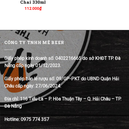
Chai 330ml
112.000
₫
CÔNG TY TNHH MÊ BEER
Giấy phép kinh doanh số: 0402216665 do sở KHĐT TP. Đà
Nẵng cấp ngày 01/12/2023.
Giấy phép bán lẻ rượu số: 09/GP-PKT do UBND Quận Hải
Châu cấp ngày: 27/06/2024.
Địa chỉ:
116 Tiểu La – P. Hòa Thuận Tây – Q. Hải Châu – TP.
Đà Nẵng
Hotline:
0975 774 357