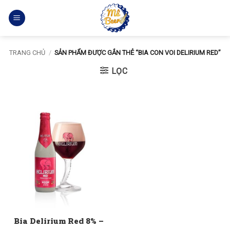
Bỏ
qua
nội
dung
TRANG CHỦ
/
SẢN PHẨM ĐƯỢC GẮN THẺ “BIA CON VOI DELIRIUM RED”
LỌC
Bia Delirium Red 8% –