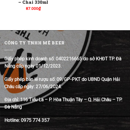
– Chai 330ml
87.000
₫
CÔNG TY TNHH MÊ BEER
Giấy phép kinh doanh số: 0402216665 do sở KHĐT TP. Đà
Nẵng cấp ngày 01/12/2023.
Giấy phép bán lẻ rượu số: 09/GP-PKT do UBND Quận Hải
Châu cấp ngày: 27/06/2024.
Địa chỉ:
116 Tiểu La – P. Hòa Thuận Tây – Q. Hải Châu – TP.
Đà Nẵng
Hotline:
0975 774 357