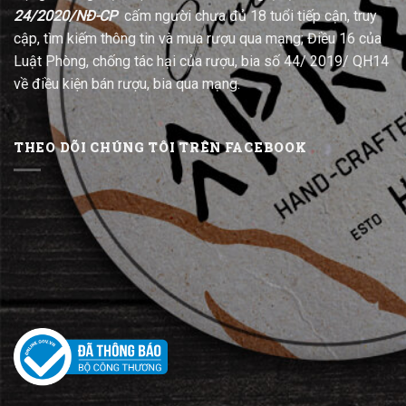
24/2020/NĐ-CP
cấm người chưa đủ 18 tuổi tiếp cận, truy
cập, tìm kiếm thông tin và mua rượu qua mạng; Điều 16 của
Luật Phòng, chống tác hại của rượu, bia số 44/ 2019/ QH14
về điều kiện bán rượu, bia qua mạng.
THEO DÕI CHÚNG TÔI TRÊN FACEBOOK