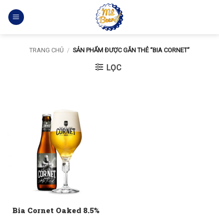
Bỏ
qua
nội
dung
TRANG CHỦ
/
SẢN PHẨM ĐƯỢC GẮN THẺ “BIA CORNET”
LỌC
Bia Cornet Oaked 8.5%