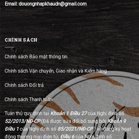
Email: douongnhapkhaudn@gmail.com
CHÍNH SÁCH
Chính sách Bảo mật thông tin
Chính sách Vận chuyển, Giao nhận và Kiểm hàng
Chính sách Đổi trả
Chính sách Thanh toán
Tuân thủ quy định tại
Khoản 1 Điều 27
của Nghị định số
52/2013/NĐ-CP
(Đã được sửa đổi bổ sung bởi
Khoản 9
Điều 1
của Nghị định số
85/2021/NĐ-CP
) về đăng ký hoạt
động thương mại điện tử;
Điều 6
của Nghị định số