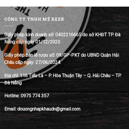
CÔNG TY TNHH MÊ BEER
Giấy phép kinh doanh số: 0402216665 do sở KHĐT TP. Đà
Nẵng cấp ngày 01/12/2023.
Giấy phép bán lẻ rượu số: 09/GP-PKT do UBND Quận Hải
Châu cấp ngày: 27/06/2024.
Địa chỉ:
116 Tiểu La – P. Hòa Thuận Tây – Q. Hải Châu – TP.
Đà Nẵng
Hotline:
0975 774 357
Email: douongnhapkhaudn@gmail.com