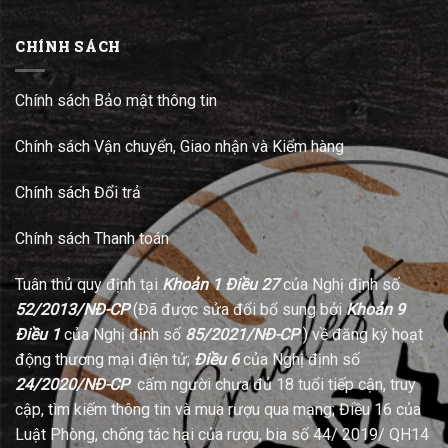
CHÍNH SÁCH
Chính sách Bảo mật thông tin
Chính sách Vận chuyển, Giao nhận và Kiểm hàng
Chính sách Đổi trả
Chính sách Thanh toán
Tuân thủ quy định tại
Khoản 1 Điều 27
của Nghị định số
52/2013/NĐ-CP
(Đã được sửa đổi bổ sung bởi
Khoản 9
Điều 1
của Nghị định số
85/2021/NĐ-CP
) về đăng ký hoạt
động thương mại điện tử;
Điều 6
của Nghị định số
24/2020/NĐ-CP
cấm người chưa đủ 18 tuổi tiếp cận, truy
cập, tìm kiếm thông tin và mua rượu qua mạng; Điều 16 của
Luật Phòng, chống tác hại của rượu, bia số 44/ 2019/ QH14