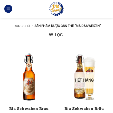
Bỏ
qua
nội
dung
TRANG CHỦ
/
SẢN PHẨM ĐƯỢC GẮN THẺ “BIA DAS WEIZEN”
LỌC
HẾT HÀNG
Bia Schwaben Brau
Bia Schwaben Bräu