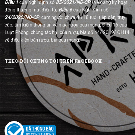
Điều 1
của Nghị định số
85/2021/NĐ-CP
) về đăng ký hoạt
động thương mại điện tử;
Điều 6
của Nghị định số
24/2020/NĐ-CP
cấm người chưa đủ 18 tuổi tiếp cận, truy
cập, tìm kiếm thông tin và mua rượu qua mạng; Điều 16 của
Luật Phòng, chống tác hại của rượu, bia số 44/ 2019/ QH14
về điều kiện bán rượu, bia qua mạng.
THEO DÕI CHÚNG TÔI TRÊN FACEBOOK