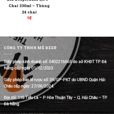
Chai 330ml – Thùng
24 chai
0
₫
CÔNG TY TNHH MÊ BEER
Giấy phép kinh doanh số: 0402216665 do sở KHĐT TP. Đà
Nẵng cấp ngày 01/12/2023.
Giấy phép bán lẻ rượu số: 09/GP-PKT do UBND Quận Hải
Châu cấp ngày: 27/06/2024.
Địa chỉ:
116 Tiểu La – P. Hòa Thuận Tây – Q. Hải Châu – TP.
Đà Nẵng