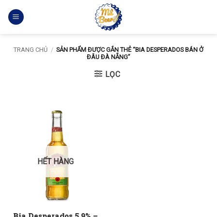
Bỏ
qua
nội
dung
TRANG CHỦ
/
SẢN PHẨM ĐƯỢC GẮN THẺ “BIA DESPERADOS BÁN Ở
ĐÂU ĐÀ NẴNG”
LỌC
HẾT HÀNG
Bia Desperados 5,9% –