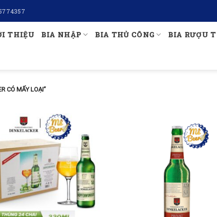
5774357
ỚI THIỆU
BIA NHẬP
BIA THỦ CÔNG
BIA RƯỢU T
R CÓ MẤY LOẠI”