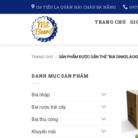
Bỏ
116 TIỂU LA QUẬN HẢI CHÂU ĐÀ NẴNG
097
qua
nội
TRANG CHỦ
GI
dung
TRANG CHỦ
/
SẢN PHẨM ĐƯỢC GẮN THẺ “BIA DINKELACKE
DANH MỤC SẢN PHẨM
Bia nhập
Bia rượu trái cây
Bia thủ công
Khuyến mãi