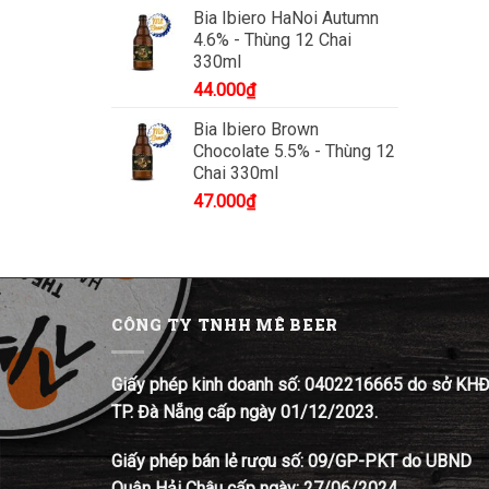
Bia Ibiero HaNoi Autumn
4.6% - Thùng 12 Chai
330ml
44.000
₫
Bia Ibiero Brown
Chocolate 5.5% - Thùng 12
Chai 330ml
47.000
₫
CÔNG TY TNHH MÊ BEER
Giấy phép kinh doanh số: 0402216665 do sở KH
TP. Đà Nẵng cấp ngày 01/12/2023.
Giấy phép bán lẻ rượu số: 09/GP-PKT do UBND
Quận Hải Châu cấp ngày: 27/06/2024.