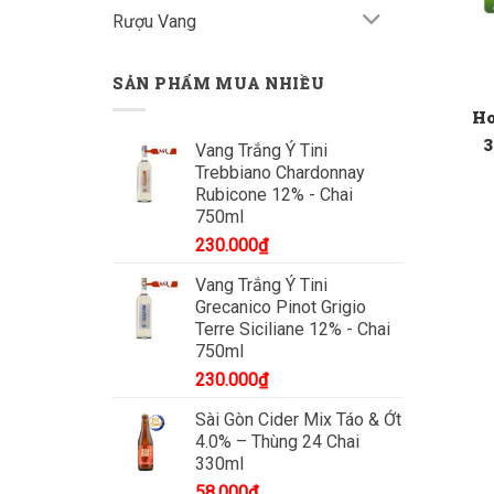
Rượu Vang
SẢN PHẨM MUA NHIỀU
Ho
3
Vang Trắng Ý Tini
Trebbiano Chardonnay
Rubicone 12% - Chai
750ml
230.000
₫
Vang Trắng Ý Tini
Grecanico Pinot Grigio
Terre Siciliane 12% - Chai
750ml
230.000
₫
Sài Gòn Cider Mix Táo & Ớt
4.0% – Thùng 24 Chai
330ml
58.000
₫