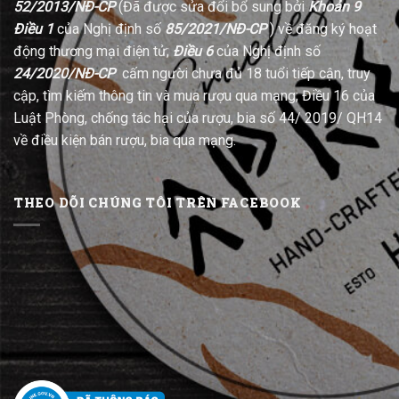
52/2013/NĐ-CP
(Đã được sửa đổi bổ sung bởi
Khoản 9
Điều 1
của Nghị định số
85/2021/NĐ-CP
) về đăng ký hoạt
động thương mại điện tử;
Điều 6
của Nghị định số
24/2020/NĐ-CP
cấm người chưa đủ 18 tuổi tiếp cận, truy
cập, tìm kiếm thông tin và mua rượu qua mạng; Điều 16 của
Luật Phòng, chống tác hại của rượu, bia số 44/ 2019/ QH14
về điều kiện bán rượu, bia qua mạng.
THEO DÕI CHÚNG TÔI TRÊN FACEBOOK