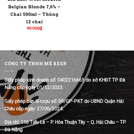
Belgian Blonde 7,6% –
Chai 500ml – Thùng
12 chai
90.000
₫
CÔNG TY TNHH MÊ BEER
Giấy phép kinh doanh số: 0402216665 do sở KHĐT TP. Đà
Nẵng cấp ngày 01/12/2023.
Giấy phép bán lẻ rượu số: 09/GP-PKT do UBND Quận Hải
Châu cấp ngày: 27/06/2024.
Địa chỉ:
116 Tiểu La – P. Hòa Thuận Tây – Q. Hải Châu – TP.
Đà Nẵng