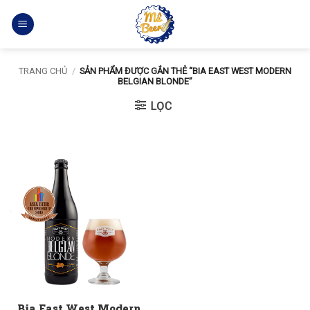
Bỏ
qua
nội
dung
TRANG CHỦ
/
SẢN PHẨM ĐƯỢC GẮN THẺ “BIA EAST WEST MODERN
BELGIAN BLONDE”
LỌC
Bia East West Modern