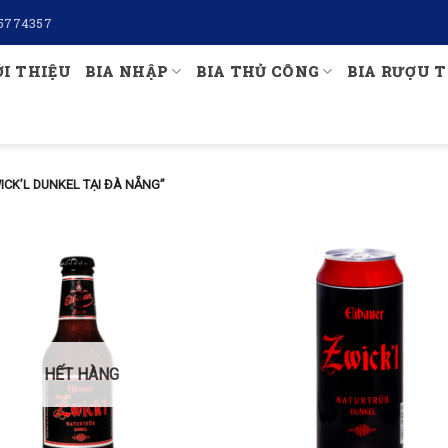
5774357
ỚI THIỆU
BIA NHẬP
BIA THỦ CÔNG
BIA RƯỢU T
ICK’L DUNKEL TẠI ĐÀ NẴNG”
HẾT HÀNG