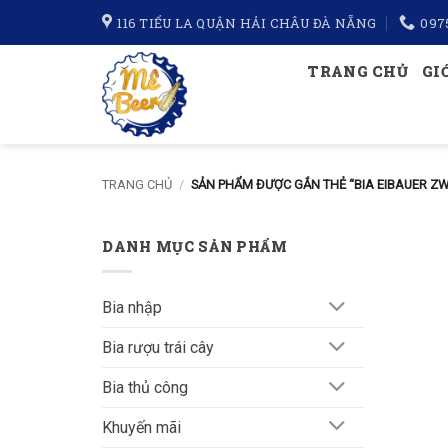
Bỏ
116 TIỂU LA QUẬN HẢI CHÂU ĐÀ NẴNG
097
qua
nội
TRANG CHỦ
GI
dung
TRANG CHỦ
/
SẢN PHẨM ĐƯỢC GẮN THẺ “BIA EIBAUER ZW
DANH MỤC SẢN PHẨM
Bia nhập
Bia rượu trái cây
Bia thủ công
Khuyến mãi