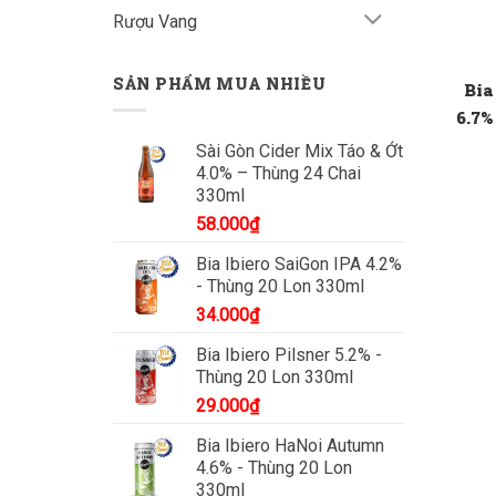
Rượu Vang
SẢN PHẨM MUA NHIỀU
Bia
6.7%
Sài Gòn Cider Mix Táo & Ớt
4.0% – Thùng 24 Chai
330ml
58.000
₫
Bia Ibiero SaiGon IPA 4.2%
- Thùng 20 Lon 330ml
34.000
₫
Bia Ibiero Pilsner 5.2% -
Thùng 20 Lon 330ml
29.000
₫
Bia Ibiero HaNoi Autumn
4.6% - Thùng 20 Lon
330ml