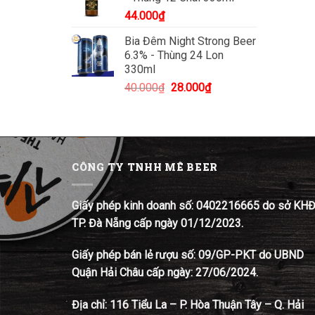
44.000
₫
Bia Đêm Night Strong Beer
6.3% - Thùng 24 Lon
330ml
Giá
Giá
40.000
₫
28.000
₫
gốc
hiện
là:
tại
40.000₫.
là:
28.000₫.
CÔNG TY TNHH MÊ BEER
Giấy phép kinh doanh số: 0402216665 do sở KH
TP. Đà Nẵng cấp ngày 01/12/2023.
Giấy phép bán lẻ rượu số: 09/GP-PKT do UBND
Quận Hải Châu cấp ngày: 27/06/2024.
Địa chỉ:
116 Tiểu La – P. Hòa Thuận Tây – Q. Hải