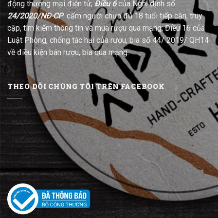
động thương mại điện tử;
Điều 6
của Nghị định số
24/2020/NĐ-CP
cấm người chưa đủ 18 tuổi tiếp cận, truy
cập, tìm kiếm thông tin và mua rượu qua mạng; Điều 16 của
Luật Phòng, chống tác hại của rượu, bia số 44/ 2019/ QH14
về điều kiện bán rượu, bia qua mạng.
THEO DÕI CHÚNG TÔI TRÊN FACEBOOK