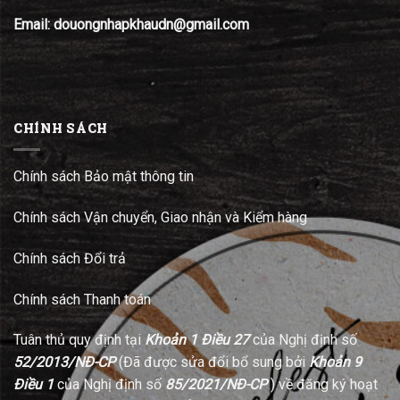
Email: douongnhapkhaudn@gmail.com
CHÍNH SÁCH
Chính sách Bảo mật thông tin
Chính sách Vận chuyển, Giao nhận và Kiểm hàng
Chính sách Đổi trả
Chính sách Thanh toán
Tuân thủ quy định tại
Khoản 1 Điều 27
của Nghị định số
52/2013/NĐ-CP
(Đã được sửa đổi bổ sung bởi
Khoản 9
Điều 1
của Nghị định số
85/2021/NĐ-CP
) về đăng ký hoạt