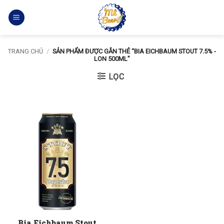
Bỏ
qua
nội
dung
TRANG CHỦ
/
SẢN PHẨM ĐƯỢC GẮN THẺ “BIA EICHBAUM STOUT 7.5% -
LON 500ML”
LỌC
Bia Eichbaum Stout