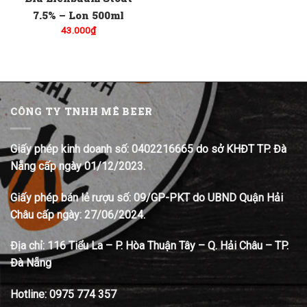
7.5% – Lon 500ml
43.000
₫
CÔNG TY TNHH MÊ BEER
Giấy phép kinh doanh số: 0402216665 do sở KHĐT TP. Đà
Nẵng cấp ngày 01/12/2023.
Giấy phép bán lẻ rượu số: 09/GP-PKT do UBND Quận Hải
Châu cấp ngày: 27/06/2024.
Địa chỉ:
116 Tiểu La – P. Hòa Thuận Tây – Q. Hải Châu – TP.
Đà Nẵng
Hotline:
0975 774 357