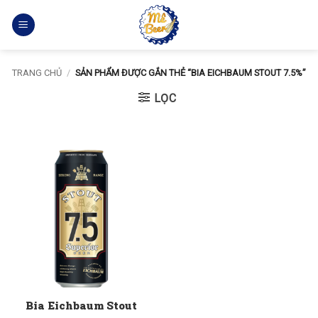
Bỏ
qua
nội
dung
TRANG CHỦ
/
SẢN PHẨM ĐƯỢC GẮN THẺ “BIA EICHBAUM STOUT 7.5%”
LỌC
Bia Eichbaum Stout