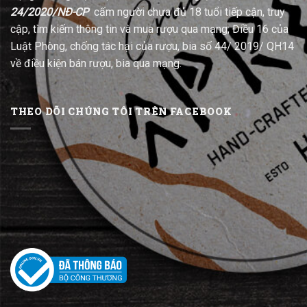
24/2020/NĐ-CP
cấm người chưa đủ 18 tuổi tiếp cận, truy
cập, tìm kiếm thông tin và mua rượu qua mạng; Điều 16 của
Luật Phòng, chống tác hại của rượu, bia số 44/ 2019/ QH14
về điều kiện bán rượu, bia qua mạng.
THEO DÕI CHÚNG TÔI TRÊN FACEBOOK