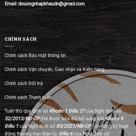
Email: douongnhapkhaudn@gmail.com
CHÍNH SÁCH
Chính sách Bảo mật thông tin
Chính sách Vận chuyển, Giao nhận và Kiểm hàng
Chính sách Đổi trả
Chính sách Thanh toán
Tuân thủ quy định tại
Khoản 1 Điều 27
của Nghị định số
52/2013/NĐ-CP
(Đã được sửa đổi bổ sung bởi
Khoản 9
Điều 1
của Nghị định số
85/2021/NĐ-CP
) về đăng ký hoạt
động thương mại điện tử;
Điều 6
của Nghị định số