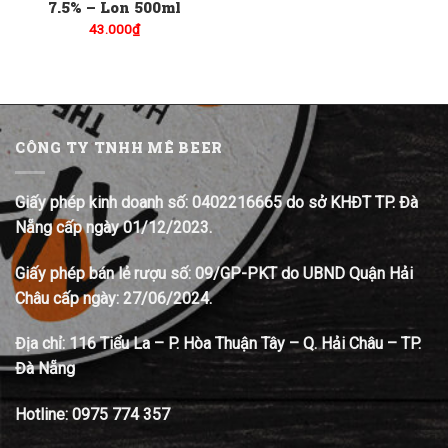
7.5% – Lon 500ml
43.000
₫
CÔNG TY TNHH MÊ BEER
Giấy phép kinh doanh số: 0402216665 do sở KHĐT TP. Đà
Nẵng cấp ngày 01/12/2023.
Giấy phép bán lẻ rượu số: 09/GP-PKT do UBND Quận Hải
Châu cấp ngày: 27/06/2024.
Địa chỉ:
116 Tiểu La – P. Hòa Thuận Tây – Q. Hải Châu – TP.
Đà Nẵng
Hotline:
0975 774 357