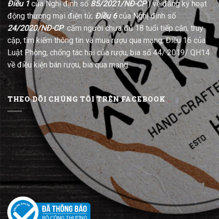
Điều 1
của Nghị định số
85/2021/NĐ-CP
) về đăng ký hoạt
động thương mại điện tử;
Điều 6
của Nghị định số
24/2020/NĐ-CP
cấm người chưa đủ 18 tuổi tiếp cận, truy
cập, tìm kiếm thông tin và mua rượu qua mạng; Điều 16 của
Luật Phòng, chống tác hại của rượu, bia số 44/ 2019/ QH14
về điều kiện bán rượu, bia qua mạng.
THEO DÕI CHÚNG TÔI TRÊN FACEBOOK