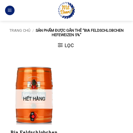
Bỏ
qua
nội
dung
TRANG CHỦ
/
SẢN PHẨM ĐƯỢC GẮN THẺ “BIA FELDSCHLOBCHEN
HEFEWEIZEN 5%”
LỌC
HẾT HÀNG
Bia Feldschlobchen