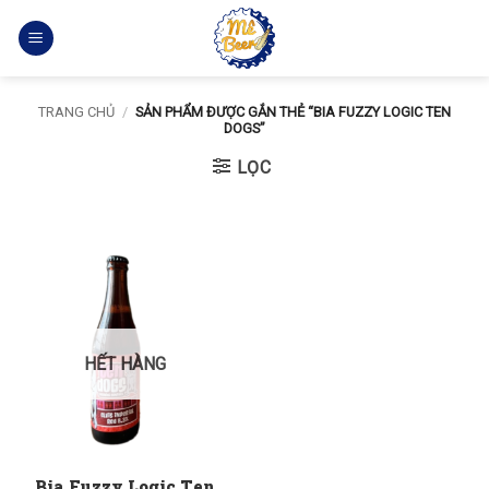
Bỏ
qua
nội
dung
TRANG CHỦ
/
SẢN PHẨM ĐƯỢC GẮN THẺ “BIA FUZZY LOGIC TEN
DOGS”
LỌC
HẾT HÀNG
Bia Fuzzy Logic Ten