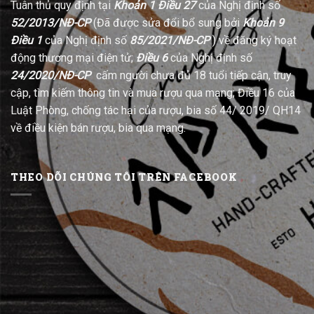
Tuân thủ quy định tại
Khoản 1 Điều 27
của Nghị định số
52/2013/NĐ-CP
(Đã được sửa đổi bổ sung bởi
Khoản 9
Điều 1
của Nghị định số
85/2021/NĐ-CP
) về đăng ký hoạt
động thương mại điện tử;
Điều 6
của Nghị định số
24/2020/NĐ-CP
cấm người chưa đủ 18 tuổi tiếp cận, truy
cập, tìm kiếm thông tin và mua rượu qua mạng; Điều 16 của
Luật Phòng, chống tác hại của rượu, bia số 44/ 2019/ QH14
về điều kiện bán rượu, bia qua mạng.
THEO DÕI CHÚNG TÔI TRÊN FACEBOOK