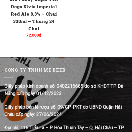
Dogs Elvis Imperial
Red Ale 8.3% – Chai
330ml – Thùng 24
Chai
72.000
₫
CÔNG TY TNHH MÊ BEER
Giấy phép kinh doanh số: 0402216665 do sở KHĐT TP. Đà
Nẵng cấp ngày 01/12/2023.
Giấy phép bán lẻ rượu số: 09/GP-PKT do UBND Quận Hải
Châu cấp ngày: 27/06/2024.
Địa chỉ:
116 Tiểu La – P. Hòa Thuận Tây – Q. Hải Châu – TP.