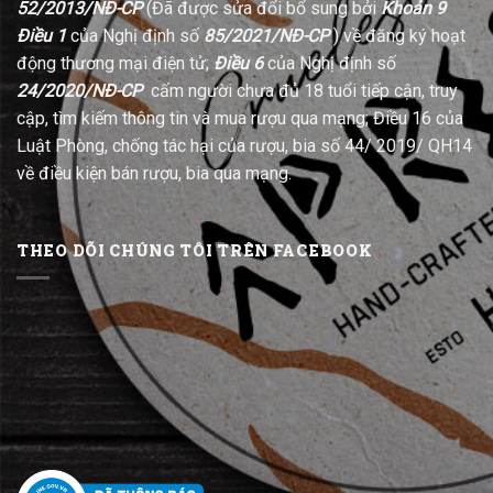
52/2013/NĐ-CP
(Đã được sửa đổi bổ sung bởi
Khoản 9
Điều 1
của Nghị định số
85/2021/NĐ-CP
) về đăng ký hoạt
động thương mại điện tử;
Điều 6
của Nghị định số
24/2020/NĐ-CP
cấm người chưa đủ 18 tuổi tiếp cận, truy
cập, tìm kiếm thông tin và mua rượu qua mạng; Điều 16 của
Luật Phòng, chống tác hại của rượu, bia số 44/ 2019/ QH14
về điều kiện bán rượu, bia qua mạng.
THEO DÕI CHÚNG TÔI TRÊN FACEBOOK