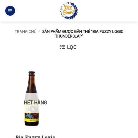
Bỏ
qua
nội
dung
TRANG CHỦ
/
SẢN PHẨM ĐƯỢC GẮN THẺ “BIA FUZZY LOGIC
THUNDERSLAP”
LỌC
HẾT HÀNG
Bia Fuzzy Logic