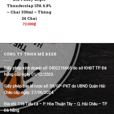
Thunderslap IPA 6.8%
– Chai 330ml – Thùng
24 Chai
72.000
₫
CÔNG TY TNHH MÊ BEER
Giấy phép kinh doanh số: 0402216665 do sở KHĐT TP. Đà
Nẵng cấp ngày 01/12/2023.
Giấy phép bán lẻ rượu số: 09/GP-PKT do UBND Quận Hải
Châu cấp ngày: 27/06/2024.
Địa chỉ:
116 Tiểu La – P. Hòa Thuận Tây – Q. Hải Châu – TP.
Đà Nẵng