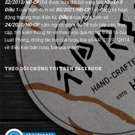
52/2013/NĐ-CP
(Đã được sửa đổi bổ sung bởi
Khoản 9
Điều 1
của Nghị định số
85/2021/NĐ-CP
) về đăng ký hoạt
động thương mại điện tử;
Điều 6
của Nghị định số
24/2020/NĐ-CP
cấm người chưa đủ 18 tuổi tiếp cận, truy
cập, tìm kiếm thông tin và mua rượu qua mạng; Điều 16 của
Luật Phòng, chống tác hại của rượu, bia số 44/ 2019/ QH14
về điều kiện bán rượu, bia qua mạng.
THEO DÕI CHÚNG TÔI TRÊN FACEBOOK