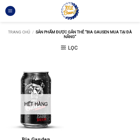
Bỏ
qua
nội
dung
TRANG CHỦ
/
SẢN PHẨM ĐƯỢC GẮN THẺ “BIA GAUSEN MUA TẠI ĐÀ
NẴNG”
LỌC
HẾT HÀNG
Bia Gauden