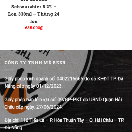
Schwarzbier 5.2% –
Lon 330ml – Thùng 24
lon
635.000
₫
CÔNG TY TNHH MÊ BEER
Giấy phép kinh doanh số: 0402216665 do sở KHĐT TP. Đà
Nẵng cấp ngày 01/12/2023.
Giấy phép bán lẻ rượu số: 09/GP-PKT do UBND Quận Hải
Châu cấp ngày: 27/06/2024.
Địa chỉ:
116 Tiểu La – P. Hòa Thuận Tây – Q. Hải Châu – TP.
Đà Nẵng