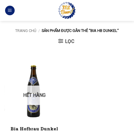
Bỏ
qua
nội
dung
TRANG CHỦ
/
SẢN PHẨM ĐƯỢC GẮN THẺ “BIA HB DUNKEL”
LỌC
HẾT HÀNG
Bia Hofbrau Dunkel