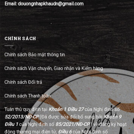
Email: douongnhapkhaudn@gmail.com
CHÍNH SÁCH
Chính sách Bảo mật thông tin
Chính sách Vận chuyển, Giao nhận và Kiểm hàng
Chính sách Đổi trả
Chính sách Thanh toán
Tuân thủ quy định tại
Khoản 1 Điều 27
của Nghị định số
52/2013/NĐ-CP
(Đã được sửa đổi bổ sung bởi
Khoản 9
Điều 1
của Nghị định số
85/2021/NĐ-CP
) về đăng ký hoạt
động thương mại điện tử;
Điều 6
của Nghị định số