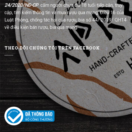
24/2020/NĐ-CP
cấm người chưa đủ 18 tuổi tiếp cận, truy
cập, tìm kiếm thông tin và mua rượu qua mạng; Điều 16 của
Luật Phòng, chống tác hại của rượu, bia số 44/ 2019/ QH14
về điều kiện bán rượu, bia qua mạng.
THEO DÕI CHÚNG TÔI TRÊN FACEBOOK