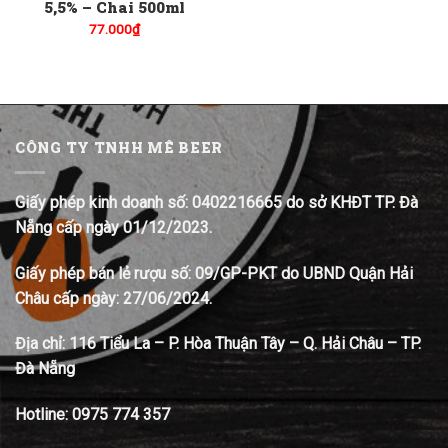
5,5% – Chai 500ml
77.000
₫
CÔNG TY TNHH MÊ BEER
Giấy phép kinh doanh số: 0402216665 do sở KHĐT TP. Đà
Nẵng cấp ngày 01/12/2023.
Giấy phép bán lẻ rượu số: 09/GP-PKT do UBND Quận Hải
Châu cấp ngày: 27/06/2024.
Địa chỉ:
116 Tiểu La – P. Hòa Thuận Tây – Q. Hải Châu – TP.
Đà Nẵng
Hotline:
0975 774 357