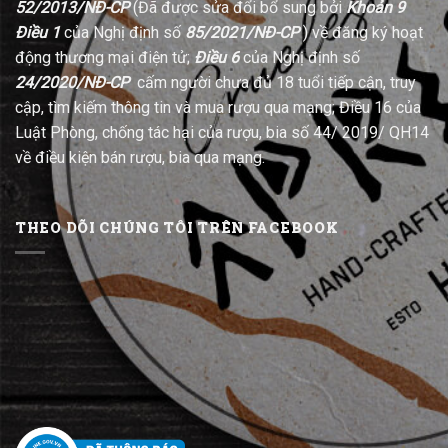
52/2013/NĐ-CP
(Đã được sửa đổi bổ sung bởi
Khoản 9
Điều 1
của Nghị định số
85/2021/NĐ-CP
) về đăng ký hoạt
động thương mại điện tử;
Điều 6
của Nghị định số
24/2020/NĐ-CP
cấm người chưa đủ 18 tuổi tiếp cận, truy
cập, tìm kiếm thông tin và mua rượu qua mạng; Điều 16 của
Luật Phòng, chống tác hại của rượu, bia số 44/ 2019/ QH14
về điều kiện bán rượu, bia qua mạng.
THEO DÕI CHÚNG TÔI TRÊN FACEBOOK