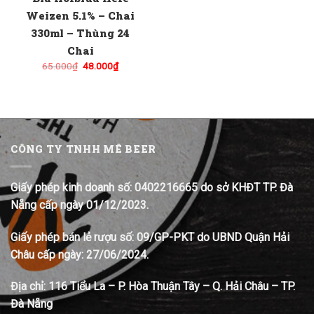
Weizen 5.1% – Chai
330ml – Thùng 24
Chai
Giá
Giá
65.000
₫
48.000
₫
gốc
hiện
là:
tại
65.000₫.
là:
48.000₫.
CÔNG TY TNHH MÊ BEER
Giấy phép kinh doanh số: 0402216665 do sở KHĐT TP. Đà
Nẵng cấp ngày 01/12/2023.
Giấy phép bán lẻ rượu số: 09/GP-PKT do UBND Quận Hải
Châu cấp ngày: 27/06/2024.
Địa chỉ:
116 Tiểu La – P. Hòa Thuận Tây – Q. Hải Châu – TP.
Đà Nẵng