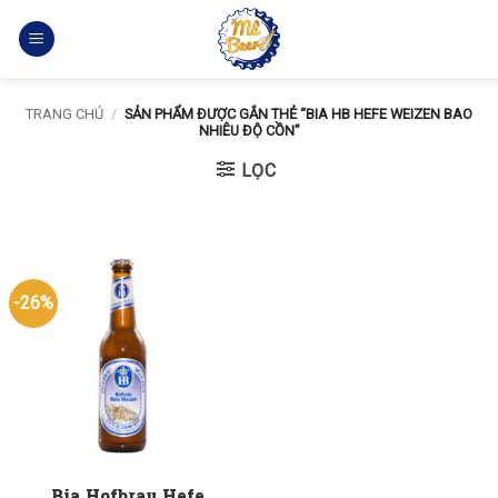
Bỏ
qua
nội
dung
TRANG CHỦ
/
SẢN PHẨM ĐƯỢC GẮN THẺ “BIA HB HEFE WEIZEN BAO
NHIÊU ĐỘ CỒN”
LỌC
-26%
Bia Hofbrau Hefe