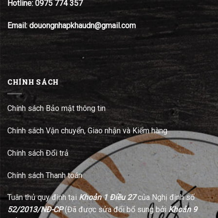
Hotline:
0975 774 357
Email: douongnhapkhaudn@gmail.com
CHÍNH SÁCH
Chính sách Bảo mật thông tin
Chính sách Vận chuyển, Giao nhận và Kiểm hàng
Chính sách Đổi trả
Chính sách Thanh toán
Tuân thủ quy định tại
Khoản 1 Điều 27
của Nghị định số
52/2013/NĐ-CP
(Đã được sửa đổi bổ sung bởi
Khoản 9