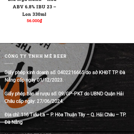
ABV 6.8% IBU 23 –
Lon 330ml
56.000
₫
CÔNG TY TNHH MÊ BEER
Giấy phép kinh doanh số: 0402216665 do sở KHĐT TP. Đà
Nẵng cấp ngày 01/12/2023.
Giấy phép bán lẻ rượu số: 09/GP-PKT do UBND Quận Hải
Châu cấp ngày: 27/06/2024.
Địa chỉ:
116 Tiểu La – P. Hòa Thuận Tây – Q. Hải Châu – TP.
Đà Nẵng