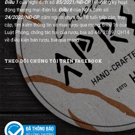
Điều 1
của Nghị định số
85/2021/NĐ-CP
) về đăng ký hoạt
động thương mại điện tử;
Điều 6
của Nghị định số
24/2020/NĐ-CP
cấm người chưa đủ 18 tuổi tiếp cận, truy
cập, tìm kiếm thông tin và mua rượu qua mạng; Điều 16 của
Luật Phòng, chống tác hại của rượu, bia số 44/ 2019/ QH14
về điều kiện bán rượu, bia qua mạng.
THEO DÕI CHÚNG TÔI TRÊN FACEBOOK