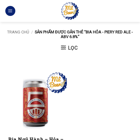
Bỏ
qua
nội
dung
TRANG CHỦ
/
SẢN PHẨM ĐƯỢC GẮN THẺ “BIA HỎA - PIERY RED ALE -
ABV 6.8%”
LỌC
Bia Ngũ Hành – Hỏa –