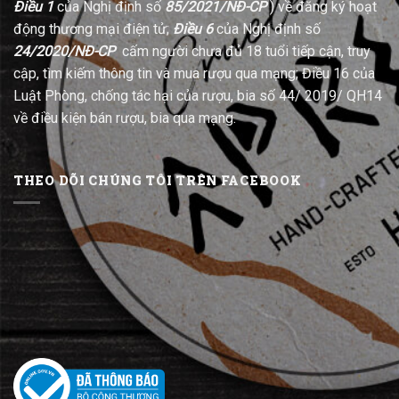
Điều 1
của Nghị định số
85/2021/NĐ-CP
) về đăng ký hoạt
động thương mại điện tử;
Điều 6
của Nghị định số
24/2020/NĐ-CP
cấm người chưa đủ 18 tuổi tiếp cận, truy
cập, tìm kiếm thông tin và mua rượu qua mạng; Điều 16 của
Luật Phòng, chống tác hại của rượu, bia số 44/ 2019/ QH14
về điều kiện bán rượu, bia qua mạng.
THEO DÕI CHÚNG TÔI TRÊN FACEBOOK