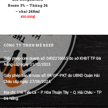
Rosée 3% – Thùng 24
– chai 248ml
450.000
₫
CÔNG TY TNHH MÊ BEER
Giấy phép kinh doanh số: 0402216665 do sở KHĐT TP. Đà
Nẵng cấp ngày 01/12/2023.
Giấy phép bán lẻ rượu số: 09/GP-PKT do UBND Quận Hải
Châu cấp ngày: 27/06/2024.
Địa chỉ:
116 Tiểu La – P. Hòa Thuận Tây – Q. Hải Châu – TP.
Đà Nẵng