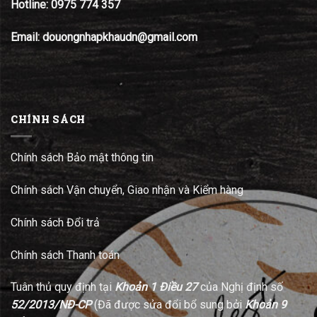
Hotline:
0975 774 357
Email: douongnhapkhaudn@gmail.com
CHÍNH SÁCH
Chính sách Bảo mật thông tin
Chính sách Vận chuyển, Giao nhận và Kiểm hàng
Chính sách Đổi trả
Chính sách Thanh toán
Tuân thủ quy định tại
Khoản 1 Điều 27
của Nghị định số
52/2013/NĐ-CP
(Đã được sửa đổi bổ sung bởi
Khoản 9