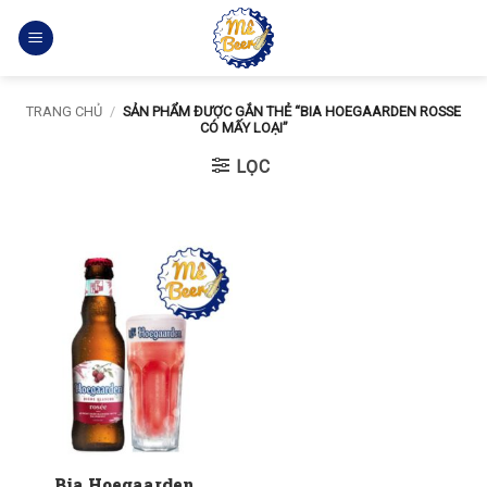
Bỏ
qua
nội
dung
TRANG CHỦ
/
SẢN PHẨM ĐƯỢC GẮN THẺ “BIA HOEGAARDEN ROSSE
CÓ MẤY LOẠI”
LỌC
Bia Hoegaarden