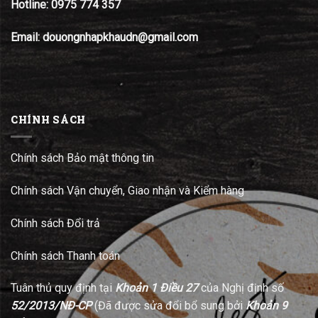
Hotline:
0975 774 357
Email: douongnhapkhaudn@gmail.com
CHÍNH SÁCH
Chính sách Bảo mật thông tin
Chính sách Vận chuyển, Giao nhận và Kiểm hàng
Chính sách Đổi trả
Chính sách Thanh toán
Tuân thủ quy định tại
Khoản 1 Điều 27
của Nghị định số
52/2013/NĐ-CP
(Đã được sửa đổi bổ sung bởi
Khoản 9