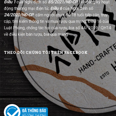
Điều 1
của Nghị định số
85/2021/NĐ-CP
) về đăng ký hoạt
động thương mại điện tử;
Điều 6
của Nghị định số
24/2020/NĐ-CP
cấm người chưa đủ 18 tuổi tiếp cận, truy
cập, tìm kiếm thông tin và mua rượu qua mạng; Điều 16 của
Luật Phòng, chống tác hại của rượu, bia số 44/ 2019/ QH14
về điều kiện bán rượu, bia qua mạng.
THEO DÕI CHÚNG TÔI TRÊN FACEBOOK