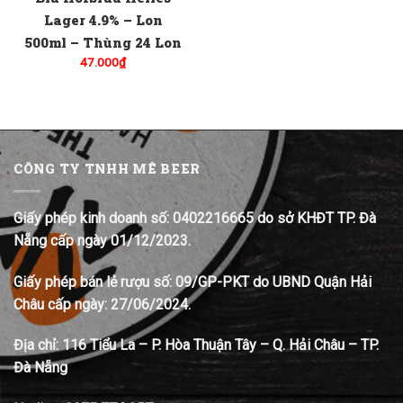
Lager 4.9% – Lon
500ml – Thùng 24 Lon
47.000
₫
CÔNG TY TNHH MÊ BEER
Giấy phép kinh doanh số: 0402216665 do sở KHĐT TP. Đà
Nẵng cấp ngày 01/12/2023.
Giấy phép bán lẻ rượu số: 09/GP-PKT do UBND Quận Hải
Châu cấp ngày: 27/06/2024.
Địa chỉ:
116 Tiểu La – P. Hòa Thuận Tây – Q. Hải Châu – TP.
Đà Nẵng