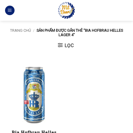
Bỏ
qua
nội
dung
TRANG CHỦ
/
SẢN PHẨM ĐƯỢC GẮN THẺ “BIA HOFBRAU HELLES
LAGER 4”
LỌC
Bia Hofbrau Helles