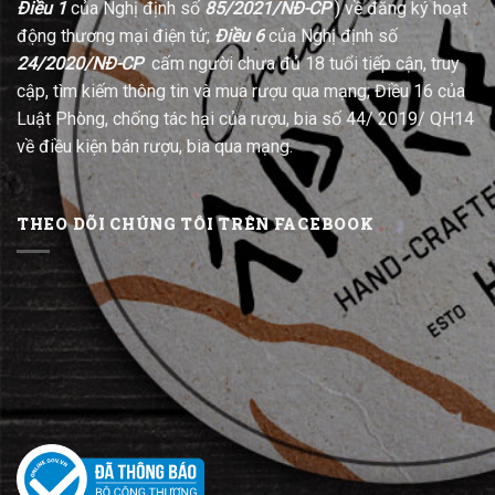
Điều 1
của Nghị định số
85/2021/NĐ-CP
) về đăng ký hoạt
động thương mại điện tử;
Điều 6
của Nghị định số
24/2020/NĐ-CP
cấm người chưa đủ 18 tuổi tiếp cận, truy
cập, tìm kiếm thông tin và mua rượu qua mạng; Điều 16 của
Luật Phòng, chống tác hại của rượu, bia số 44/ 2019/ QH14
về điều kiện bán rượu, bia qua mạng.
THEO DÕI CHÚNG TÔI TRÊN FACEBOOK