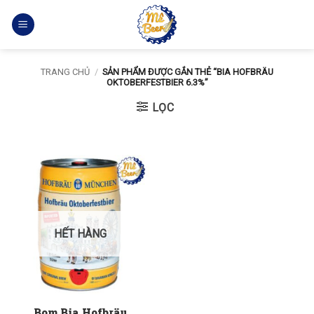
Bỏ
qua
nội
dung
TRANG CHỦ
/
SẢN PHẨM ĐƯỢC GẮN THẺ “BIA HOFBRÄU
OKTOBERFESTBIER 6.3%”
LỌC
HẾT HÀNG
Bom Bia Hofbräu