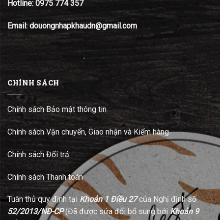
Hotline:
0975 774 357
Email: douongnhapkhaudn@gmail.com
CHÍNH SÁCH
Chính sách Bảo mật thông tin
Chính sách Vận chuyển, Giao nhận và Kiểm hàng
Chính sách Đổi trả
Chính sách Thanh toán
Tuân thủ quy định tại
Khoản 1 Điều 27
của Nghị định số
52/2013/NĐ-CP
(Đã được sửa đổi bổ sung bởi
Khoản 9