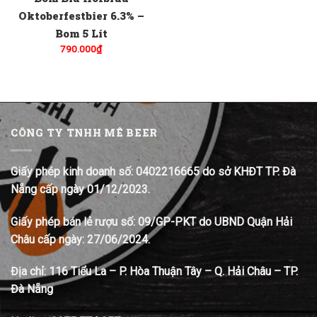
Oktoberfestbier 6.3% –
Bom 5 Lít
790.000
₫
CÔNG TY TNHH MÊ BEER
Giấy phép kinh doanh số: 0402216665 do sở KHĐT TP. Đà
Nẵng cấp ngày 01/12/2023.
Giấy phép bán lẻ rượu số: 09/GP-PKT do UBND Quận Hải
Châu cấp ngày: 27/06/2024.
Địa chỉ:
116 Tiểu La – P. Hòa Thuận Tây – Q. Hải Châu – TP.
Đà Nẵng